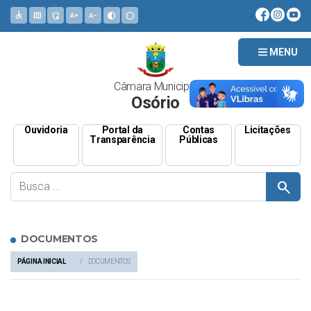
accessible
map
admin_panel_settings
text_increase
text_decrease
contrast
circle
MENU
Câmara Municipal
Osório
Ouvidoria
Portal da
Contas
Licitações
Transparência
Públicas
search
DOCUMENTOS
PÁGINA INICIAL
DOCUMENTOS