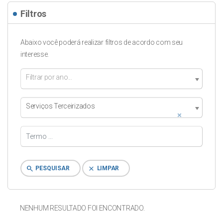
Filtros
Abaixo você poderá realizar filtros de acordo com seu
interesse.
Filtrar por ano...
Serviços Terceirizados
×
search
clear
PESQUISAR
LIMPAR
NENHUM RESULTADO FOI ENCONTRADO.