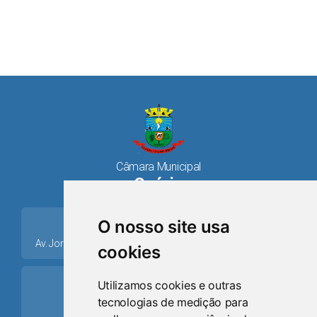
Câmara Municipal
Osório
place
O nosso site usa
Av. Jorge Dariva, 1211, Centro CEP: 95520.000 - Osório/RS
cookies
ring_volume
Utilizamos cookies e outras
tecnologias de medição para
Telefone