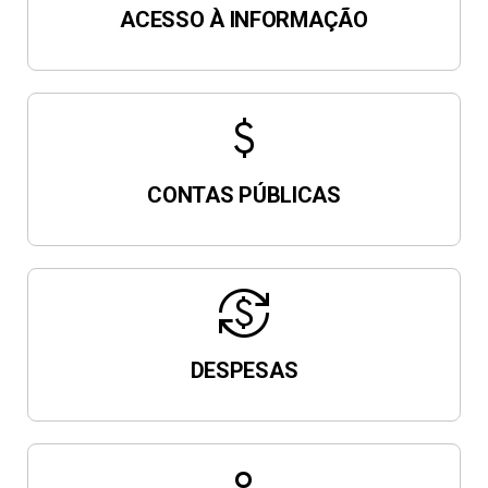
ACESSO À INFORMAÇÃO
attach_money
CONTAS PÚBLICAS
currency_exchange
DESPESAS