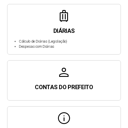
luggage
DIÁRIAS
Cálculo de Diárias (Legislação)
Despesas com Diárias
person
CONTAS DO PREFEITO
info