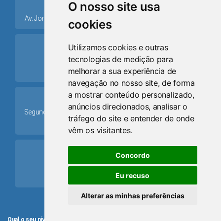
place
O nosso site usa
Av. Jorge Dariva, 1211, Centro CEP: 95520.000 - Osório/RS
cookies
ring_volume
Utilizamos cookies e outras
tecnologias de medição para
Telefone
melhorar a sua experiência de
(51) 9 8024-0884
navegação no nosso site, de forma
a mostrar conteúdo personalizado,
Schedule
anúncios direcionados, analisar o
Segunda-feira a Sexta-feira: 08h às 12h e das 13h30min às
tráfego do site e entender de onde
17h30min
vêm os visitantes.
mail
Concordo
Email
Eu recuso
camaraosorio@gmail.com
Alterar as minhas preferências
Qual o seu nível de satisfação com o atendimento da Câmara