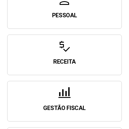
person
PESSOAL
price_check
RECEITA
bar_chart_4_bars
GESTÃO FISCAL