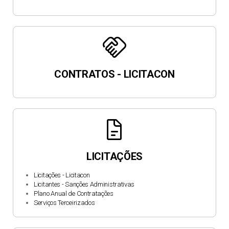
handshake
CONTRATOS - LICITACON
docs
LICITAÇÕES
Licitações - Licitacon
Licitantes - Sanções Administrativas
Plano Anual de Contratações
Serviços Terceirizados