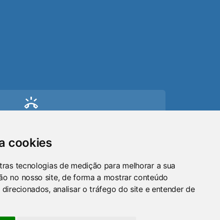
ring_volume
Telefone
(51) 9 8024-0884
sa cookies
mail
tras tecnologias de medição para melhorar a sua
ão no nosso site, de forma a mostrar conteúdo
Email
 direcionados, analisar o tráfego do site e entender de
maraosorio@gmail.com