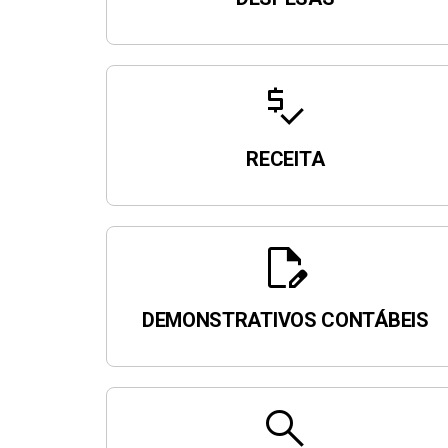
price_check
RECEITA
edit_document
DEMONSTRATIVOS CONTÁBEIS
search