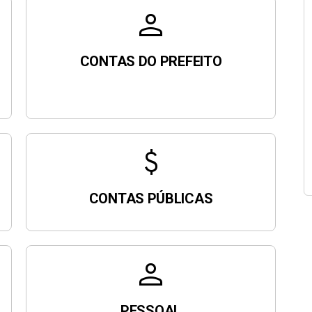
person
CONTAS DO PREFEITO
attach_money
CONTAS PÚBLICAS
person
PESSOAL