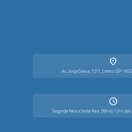
place
Av. Jorge Dariva, 1211, Centro CEP: 95
Schedule
Segunda-feira a Sexta-feira: 08h às 12h e d