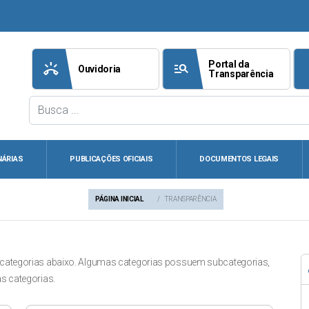
Portal da
ring_volume
manage_search
att
Ouvidoria
Transparência
NÁRIAS
PUBLICAÇÕES OFICIAIS
DOCUMENTOS LEGAIS
PÁGINA INICIAL
TRANSPARÊNCIA
 categorias abaixo. Algumas categorias possuem subcategorias,
s categorias.