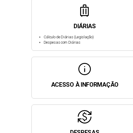
luggage
DIÁRIAS
Cálculo de Diárias (Legislação)
Despesas com Diárias
info
ACESSO À INFORMAÇÃO
currency_exchange
DESPESAS