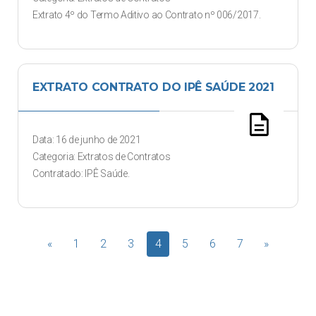
Extrato 4º do Termo Aditivo ao Contrato nº 006/2017.
EXTRATO CONTRATO DO IPÊ SAÚDE 2021
description
Data: 16 de junho de 2021
Categoria: Extratos de Contratos
Contratado: IPÊ Saúde.
«
1
2
3
4
5
6
7
»