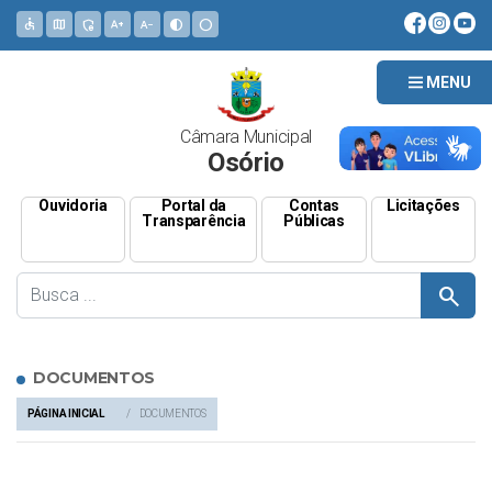
accessible
map
admin_panel_settings
text_increase
text_decrease
contrast
circle
MENU
Câmara Municipal
Osório
Ouvidoria
Portal da
Contas
Licitações
Transparência
Públicas
search
DOCUMENTOS
PÁGINA INICIAL
DOCUMENTOS