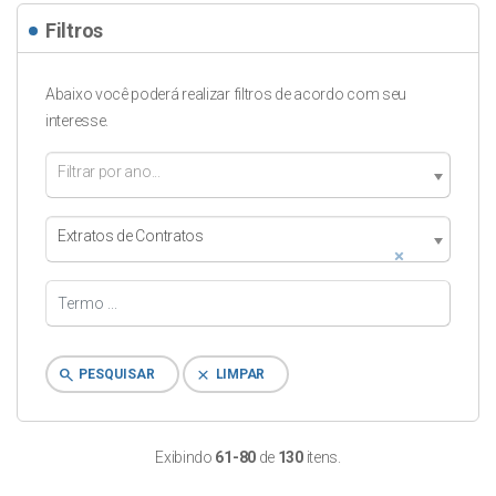
Filtros
Abaixo você poderá realizar filtros de acordo com seu
interesse.
Filtrar por ano...
Extratos de Contratos
×
search
clear
PESQUISAR
LIMPAR
Exibindo
61-80
de
130
itens.