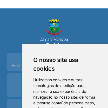
Câmara Municipal
Osório
place
O nosso site usa
Av. Jorge Dariva, 1211, Centro CEP: 95520.000 - Osório/RS
cookies
ring_volume
Utilizamos cookies e outras
tecnologias de medição para
Telefone
melhorar a sua experiência de
(51) 9 8024-0884
navegação no nosso site, de forma
a mostrar conteúdo personalizado,
Schedule