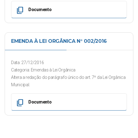
content_copy
Documento
EMENDA À LEI ORGÂNICA N° 002/2016
Data: 27/12/2016
Categoria: Emendas à Lei Orgânica
Altera a redação do parágrafo único do art. 7º da Lei Orgânica
Municipal.
content_copy
Documento