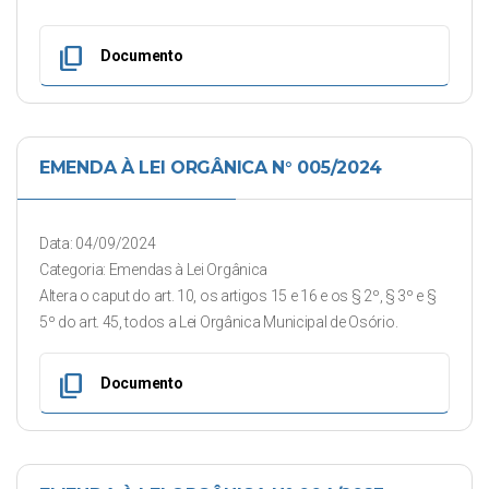
content_copy
Documento
EMENDA À LEI ORGÂNICA N° 005/2024
Data: 04/09/2024
Categoria: Emendas à Lei Orgânica
Altera o caput do art. 10, os artigos 15 e 16 e os § 2º, § 3º e §
5º do art. 45, todos a Lei Orgânica Municipal de Osório.
content_copy
Documento