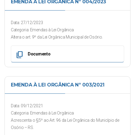
EMENDA À LEI ORGÂNICA Nº 004/2023
Data: 27/12/2023
Categoria: Emendas à Lei Orgânica
Altera o art. 9º da Lei Orgânica Municipal de Osório.
content_copy
Documento
EMENDA À LEI ORGÂNICA Nº 003/2021
Data: 09/12/2021
Categoria: Emendas à Lei Orgânica
Acrescenta o §5º ao Art. 96 da Lei Orgânica do Município de
Osório – RS.