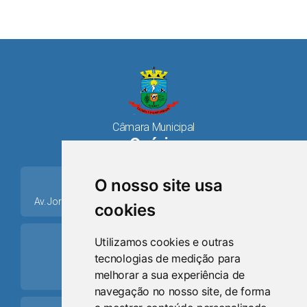
Câmara Municipal
Osório
place
O nosso site usa
Av. Jorge Dariva, 1211, Centro CEP: 95520.000 - Osório/RS
cookies
ring_volume
Utilizamos cookies e outras
tecnologias de medição para
Telefone
melhorar a sua experiência de
(51) 9 8024-0884
navegação no nosso site, de forma