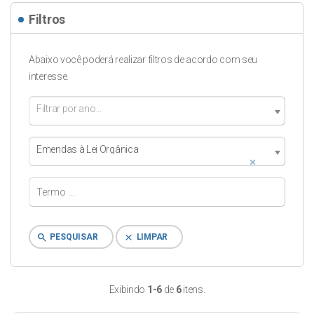
Filtros
Abaixo você poderá realizar filtros de acordo com seu
interesse.
Filtrar por ano...
Emendas à Lei Orgânica
×
search
clear
PESQUISAR
LIMPAR
Exibindo
1-6
de
6
itens.