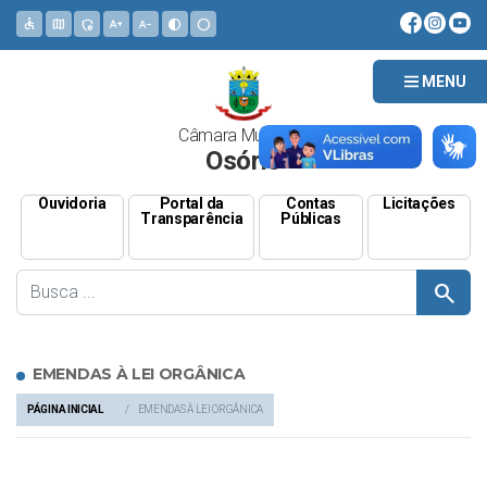
accessible
map
admin_panel_settings
text_increase
text_decrease
contrast
circle
MENU
Câmara Municipal
Osório
Ouvidoria
Portal da
Contas
Licitações
Transparência
Públicas
search
EMENDAS À LEI ORGÂNICA
PÁGINA INICIAL
EMENDAS À LEI ORGÂNICA