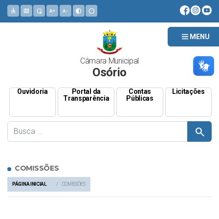
accessible
map
admin_panel_settings
text_increase
text_decrease
contrast
circle
MENU
Câmara Municipal
Osório
Ouvidoria
Portal da
Contas
Licitações
Transparência
Públicas
search
COMISSÕES
PÁGINA INICIAL
COMISSÕES