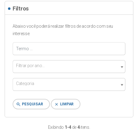
Filtros
Abaixo você poderá realizar filtros de acordo com seu
interesse.
Filtrar por ano...
Categoria
search
clear
PESQUISAR
LIMPAR
Exibindo
1-4
de
4
itens.