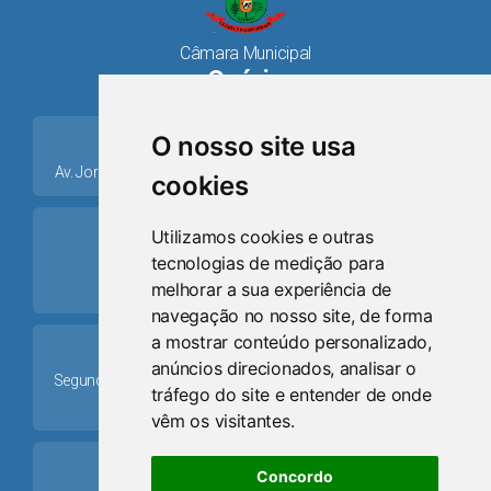
Câmara Municipal
Osório
place
O nosso site usa
Av. Jorge Dariva, 1211, Centro CEP: 95520.000 - Osório/RS
cookies
ring_volume
Utilizamos cookies e outras
tecnologias de medição para
Telefone
melhorar a sua experiência de
(51) 9 8024-0884
navegação no nosso site, de forma
a mostrar conteúdo personalizado,
Schedule
anúncios direcionados, analisar o
Segunda-feira a Sexta-feira: 08h às 12h e das 13h30min às
tráfego do site e entender de onde
17h30min
vêm os visitantes.
mail
Concordo