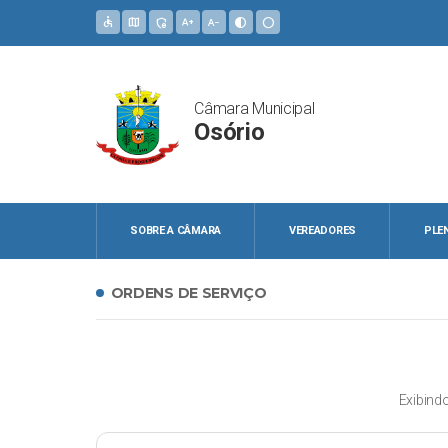
accessible
map
admin_panel_settings
text_increase
text_decrease
contrast
circle
Câmara Municipal
Osório
SOBRE A CÂMARA
VEREADORES
PLE
ORDENS DE SERVIÇO
Exibind