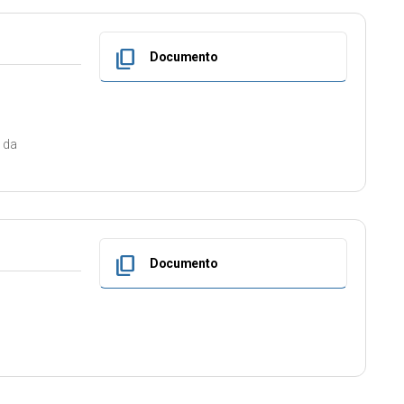
content_copy
Documento
o da
content_copy
Documento