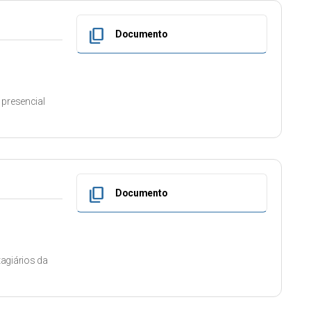
content_copy
Documento
 presencial
content_copy
Documento
agiários da