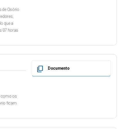
s de Osório
redores,
do que a
as 07 horas
content_copy
Documento
em como os
rio ficam