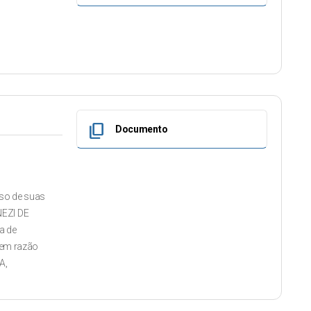
content_copy
Documento
uso de suas
NEZI DE
a de
, em razão
A,