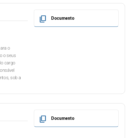
content_copy
Documento
ara o
o o seus
 do cargo
ponsável
ntos, sob a
content_copy
Documento