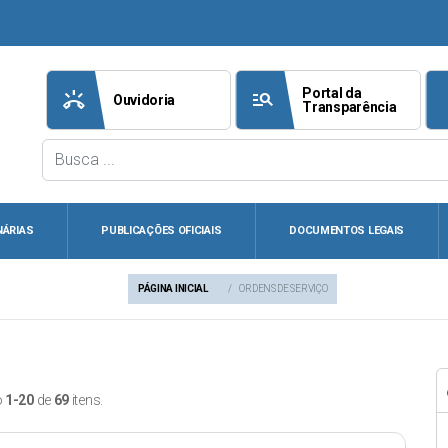
Portal da
ring_volume
manage_search
att
Ouvidoria
Transparência
NÁRIAS
PUBLICAÇÕES OFICIAIS
DOCUMENTOS LEGAIS
PÁGINA INICIAL
ORDENS DE SERVIÇO
o
1-20
de
69
itens.