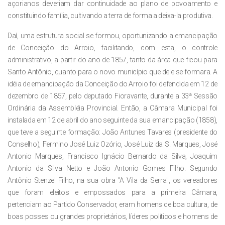
açorianos deveriam dar continuidade ao plano de povoamento e
constituindo família, cultivando a terra de forma a deixa-la produtiva.
Daí, uma estrutura social se formou, oportunizando a emancipação
de Conceição do Arroio, facilitando, com esta, o controle
administrativo, a partir do ano de 1857, tanto da área que ficou para
Santo Antônio, quanto para o novo município que dele se formara. A
idéia de emancipação da Conceição do Arroio foi defendida em 12 de
dezembro de 1857, pelo deputado Fioravante, durante a 33ª Sessão
Ordinária da Assembléia Provincial. Então, a Câmara Municipal foi
instalada em 12 de abril do ano seguinte da sua emancipação (1858),
que teve a seguinte formação: João Antunes Tavares (presidente do
Conselho), Fermino José Luiz Ozório, José Luiz da S. Marques, José
Antonio Marques, Francisco Ignácio Bernardo da Silva, Joaquim
Antonio da Silva Netto e João Antonio Gomes Filho. Segundo
Antônio Stenzel Filho, na sua obra "A Vila da Serra", os vereadores
que foram eleitos e empossados para a primeira Câmara,
pertenciam ao Partido Conservador, eram homens de boa cultura, de
boas posses ou grandes proprietários, líderes políticos e homens de