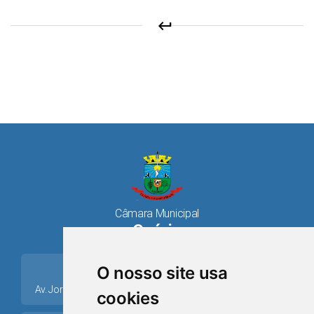
keyboard_return
Câmara Municipal
Osório
O nosso site usa
cookies
place