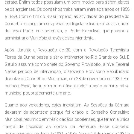
caráter. Enfim, todos possuíam um bom motivo para serem eleitos
pelos arroienses. Os conselhos trabalharam entre aos anos de 1858
e 1889. Com o fim do Brasil Império, as atividades do presidente do
Conselho restringiram-se apenas em legislar e fiscalizar as atividades
do novo Poder que se criava, o Poder Executivo, que passou a
administrar o Município através de seu intendente.
Após, durante a Revolução de 30, com a Revolução Tenentista,
Flores da Cunha passa a ser o interventor no Rio Grande do Sul. E
Getúlio assume como chefe do Governo Provisório, a nível Federal.
Nesse período de intervenção, o Governo Provisório Republicano
dissolve os Conselhos Municipais, em 28 de novembro de 1930. Em
conseqüência, ficou sem rumo fiscalizador a ação administrativa
municipal por, praticamente, um ano.
Quanto aos vereadores, estes inexistiam. As Sessões da Câmara
deixaram de acontecer porque foi criado o Conselho Consultivo
Municipal, resumido em três cidadãos osorienses, que teriam a única
tarefa de fiscalizar as contas da Prefeitura. Esse conselho
permanece em atividade de 1931 a 1935. No dia 24 de maio de 1934 é