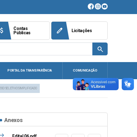
Contas
ach_money
edit
Licitações
Públicas
search
PORTAL DA TRANSPARÊNCIA
COMUNICAÇÃO
SSO SELETIVO SIMPLIFICADO
Anexos
east
Edital 06.pdf