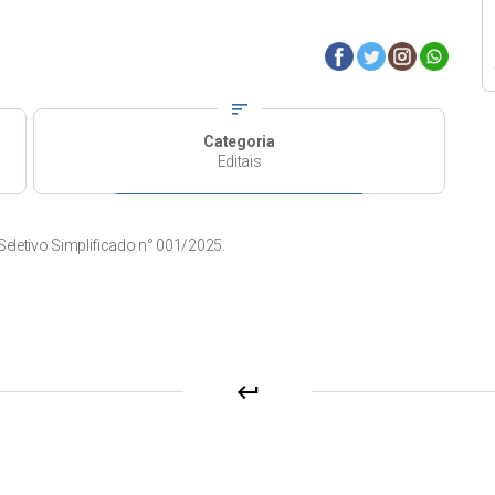
sort
Categoria
Editais
eletivo Simplificado n° 001/2025.
keyboard_return