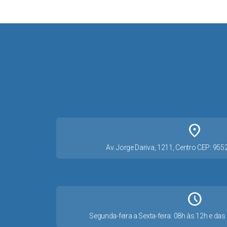
place
Av. Jorge Dariva, 1211, Centro CEP: 95
Schedule
Segunda-feira a Sexta-feira: 08h às 12h e d