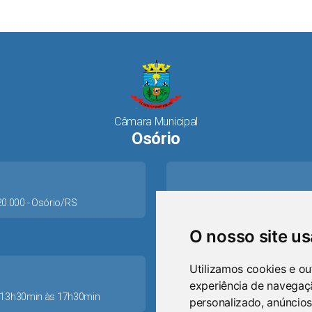
Câmara Municipal
Osório
520.000 - Osório/RS
O nosso site u
Utilizamos cookies e ou
experiência de navegaç
as 13h30min às 17h30min
personalizado, anúncios