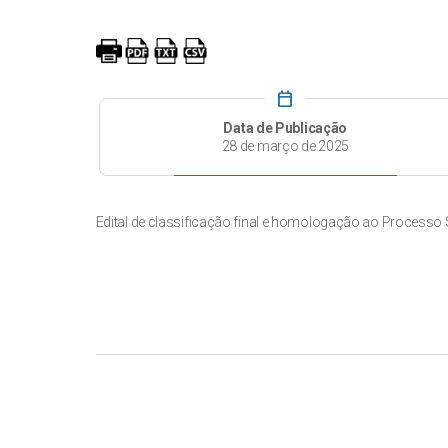
calendar_today
Data de Publicação
28 de março de 2025
Edital de classificação final e homologação ao Processo S