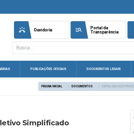
Portal da
ring_volume
manage_search
att
Ouvidoria
Transparência
NÁRIAS
PUBLICAÇÕES OFICIAIS
DOCUMENTOS LEGAIS
PÁGINA INICIAL
DOCUMENTOS
EDITAL 006/2025 PROCE
letivo Simplificado