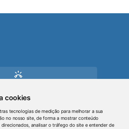
ring_volume
Telefone
(51) 9 8024-0884
sa cookies
mail
tras tecnologias de medição para melhorar a sua
ão no nosso site, de forma a mostrar conteúdo
Email
 direcionados, analisar o tráfego do site e entender de