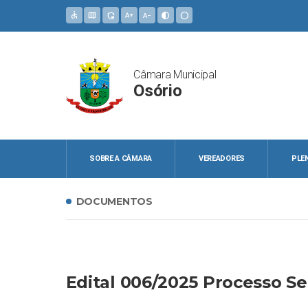
accessible
map
admin_panel_settings
text_increase
text_decrease
contrast
circle
Câmara Municipal
Osório
SOBRE A CÂMARA
VEREADORES
PLE
DOCUMENTOS
Edital 006/2025 Processo Se