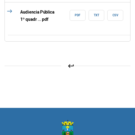
east
Audiencia Pública
PDF
TXT
CSV
1º quadr ... pdf
keyboard_return