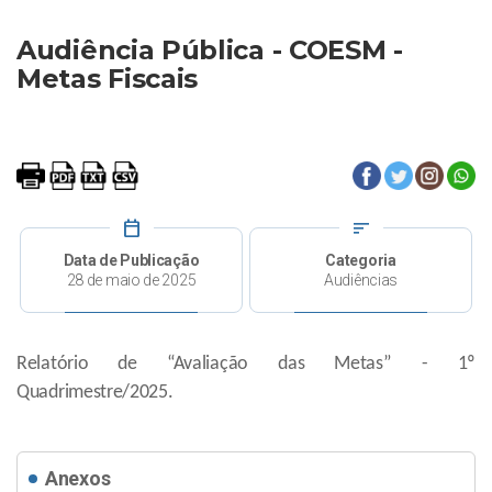
Audiência Pública - COESM -
Metas Fiscais
calendar_today
sort
Data de Publicação
Categoria
28 de maio de 2025
Audiências
Relatório de “Avaliação das Metas” - 1º
Quadrimestre/2025.
Anexos