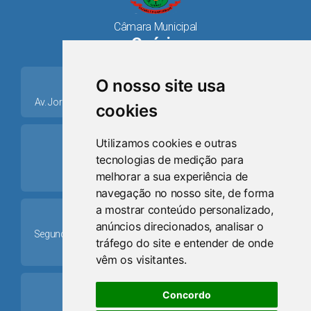
Câmara Municipal
Osório
place
O nosso site usa
Av. Jorge Dariva, 1211, Centro CEP: 95520.000 - Osório/RS
cookies
ring_volume
Utilizamos cookies e outras
tecnologias de medição para
Telefone
melhorar a sua experiência de
(51) 9 8024-0884
navegação no nosso site, de forma
a mostrar conteúdo personalizado,
Schedule
anúncios direcionados, analisar o
Segunda-feira a Sexta-feira: 08h às 12h e das 13h30min às
tráfego do site e entender de onde
17h30min
vêm os visitantes.
mail
Concordo
Email