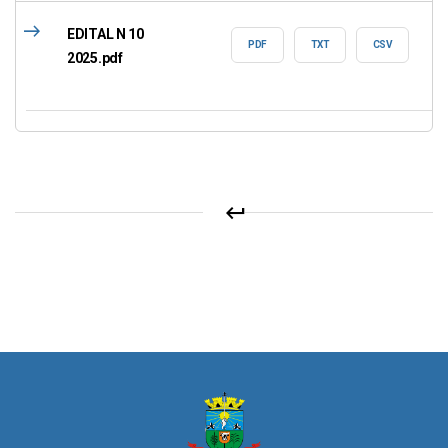
east
EDITAL N 10
PDF
TXT
CSV
2025.pdf
keyboard_return