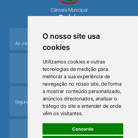
Câmara Municipal
Osório
place
O nosso site usa
Av. Jorge Dariva, 1211, Centro CEP: 95520.000 - Osório/RS
cookies
ring_volume
Utilizamos cookies e outras
tecnologias de medição para
Telefone
melhorar a sua experiência de
(51) 9 8024-0884
navegação no nosso site, de forma
a mostrar conteúdo personalizado,
Schedule
anúncios direcionados, analisar o
Segunda-feira a Sexta-feira: 08h às 12h e das 13h30min às
tráfego do site e entender de onde
17h30min
vêm os visitantes.
mail
Concordo
Email