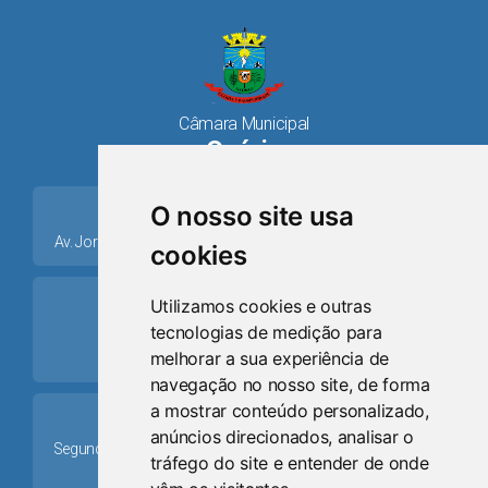
Câmara Municipal
Osório
place
O nosso site usa
Av. Jorge Dariva, 1211, Centro CEP: 95520.000 - Osório/RS
cookies
ring_volume
Utilizamos cookies e outras
tecnologias de medição para
Telefone
melhorar a sua experiência de
(51) 9 8024-0884
navegação no nosso site, de forma
a mostrar conteúdo personalizado,
Schedule
anúncios direcionados, analisar o
Segunda-feira a Sexta-feira: 08h às 12h e das 13h30min às
tráfego do site e entender de onde
17h30min