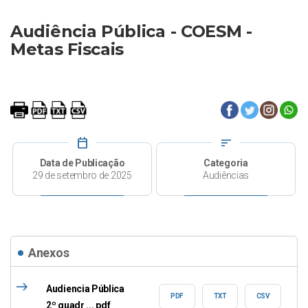
Audiência Pública - COESM -
Metas Fiscais
calendar_today
sort
Data de Publicação
Categoria
29 de setembro de 2025
Audiências
Anexos
east
Audiencia Pública
PDF
TXT
CSV
2º quadr ... pdf