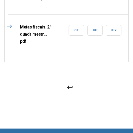
east
Metas fiscais, 2º
PDF
TXT
CSV
quadrimestr...
pdf
keyboard_return