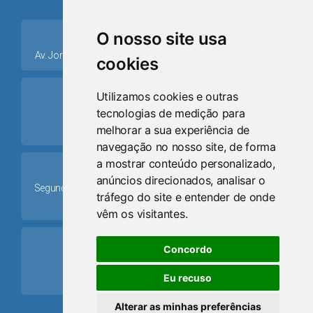
place
O nosso site usa
Av. Jorge Dariva, 1211, Centro CEP: 95520.000 - Osório/RS
cookies
ring_volume
Utilizamos cookies e outras
tecnologias de medição para
Telefone
melhorar a sua experiência de
(51) 9 8024-0884
navegação no nosso site, de forma
a mostrar conteúdo personalizado,
Schedule
anúncios direcionados, analisar o
Segunda-feira a Sexta-feira: 08h às 12h e das 13h30min às
tráfego do site e entender de onde
17h30min
vêm os visitantes.
mail
Concordo
Email
Eu recuso
camaraosorio@gmail.com
Alterar as minhas preferências