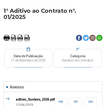
1° Aditivo ao Contrato n°.
01/2025
calendar_today
sort
Data de Publicação
Categoria
17 de dezembro de 2025
Extratos de Contratos
Anexos
east
aditivo_Gustavo_2026.pdf
PDF
TXT
CSV
17/06/2023