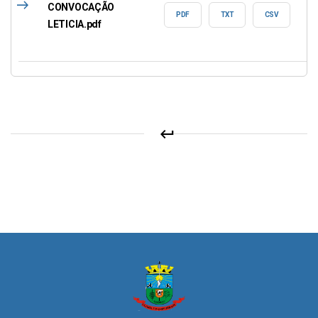
east
CONVOCAÇÃO
PDF
TXT
CSV
LETICIA.pdf
keyboard_return