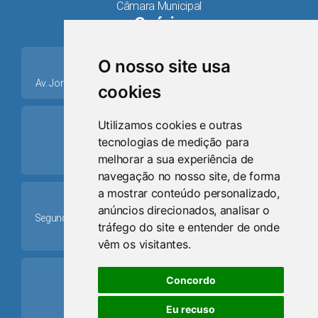
Câmara Municipal
Osório
place
O nosso site usa
Av. Jorge Dariva, 1211, Centro CEP: 95520.000 - Osório/RS
cookies
ring_volume
Utilizamos cookies e outras
tecnologias de medição para
Telefone
melhorar a sua experiência de
(51) 9 8024-0884
navegação no nosso site, de forma
a mostrar conteúdo personalizado,
Schedule
anúncios direcionados, analisar o
Segunda-feira a Sexta-feira: 08h às 12h e das 13h30min às
tráfego do site e entender de onde
17h30min
vêm os visitantes.
mail
Concordo
Email
Eu recuso
camaraosorio@gmail.com