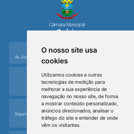
Câmara Municipal
Osório
place
O nosso site usa
Av. Jorge Dariva, 1211, Centro CEP: 95520.000 - Osório/RS
cookies
ring_volume
Utilizamos cookies e outras
tecnologias de medição para
Telefone
melhorar a sua experiência de
(51) 9 8024-0884
navegação no nosso site, de forma
a mostrar conteúdo personalizado,
Schedule
anúncios direcionados, analisar o
Segunda-feira a Sexta-feira: 08h às 12h e das 13h30min às
tráfego do site e entender de onde
17h30min
vêm os visitantes.