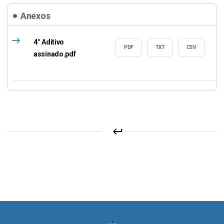
Anexos
east
4° Aditivo
PDF
TXT
CSV
assinado.pdf
keyboard_return