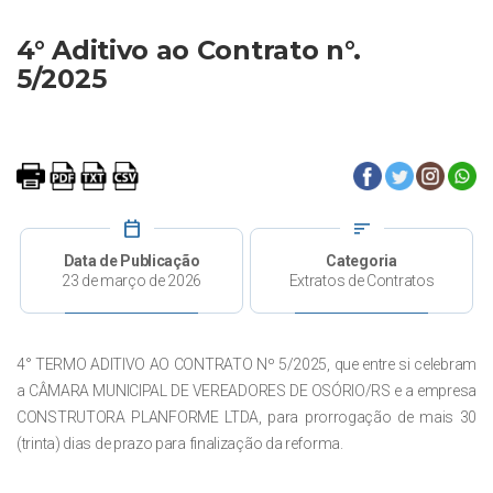
4° Aditivo ao Contrato n°.
5/2025
calendar_today
sort
Data de Publicação
Categoria
23 de março de 2026
Extratos de Contratos
4° TERMO ADITIVO AO CONTRATO Nº 5/2025, que entre si celebram
a CÂMARA MUNICIPAL DE VEREADORES DE OSÓRIO/RS e a empresa
CONSTRUTORA PLANFORME LTDA, para prorrogação de mais 30
(trinta) dias de prazo para finalização da reforma.