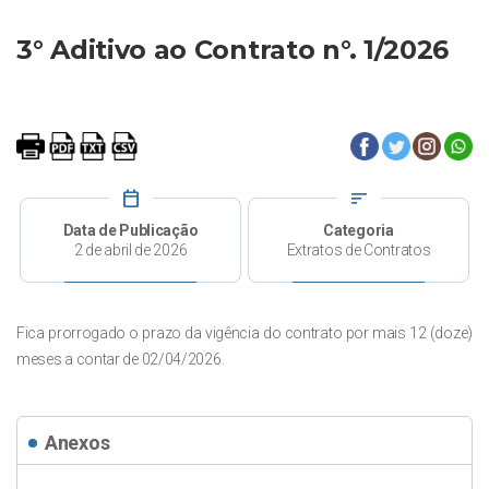
3° Aditivo ao Contrato n°. 1/2026
calendar_today
sort
Data de Publicação
Categoria
2 de abril de 2026
Extratos de Contratos
Fica prorrogado o prazo da vigência do contrato por mais 12 (doze)
meses a contar de 02/04/2026.
Anexos