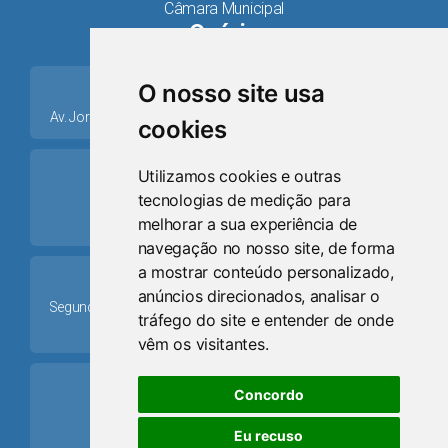
Câmara Municipal
Osório
place
O nosso site usa
Av. Jorge Dariva, 1211, Centro CEP: 95520.000 - Osório/RS
cookies
ring_volume
Utilizamos cookies e outras
tecnologias de medição para
Telefone
melhorar a sua experiência de
(51) 9 8024-0884
navegação no nosso site, de forma
a mostrar conteúdo personalizado,
Schedule
anúncios direcionados, analisar o
Segunda-feira a Sexta-feira: 08h às 12h e das 13h30min às
tráfego do site e entender de onde
17h30min
vêm os visitantes.
mail
Concordo
Email
Eu recuso
camaraosorio@gmail.com