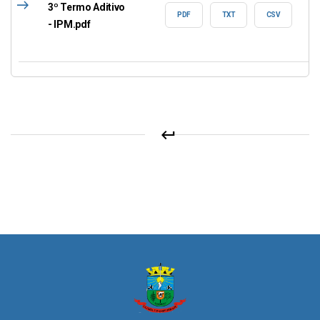
east
3º Termo Aditivo
PDF
TXT
CSV
- IPM.pdf
keyboard_return