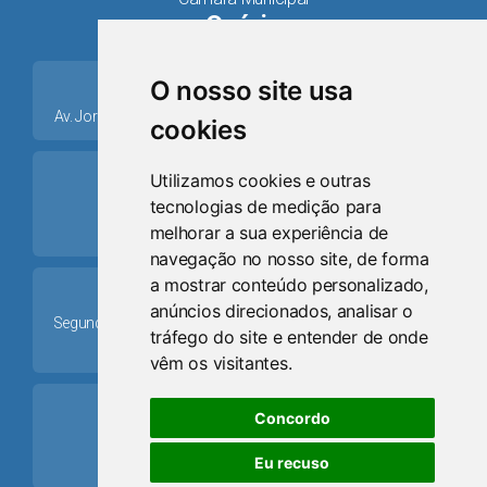
Osório
place
O nosso site usa
Av. Jorge Dariva, 1211, Centro CEP: 95520.000 - Osório/RS
cookies
ring_volume
Utilizamos cookies e outras
tecnologias de medição para
Telefone
melhorar a sua experiência de
(51) 9 8024-0884
navegação no nosso site, de forma
a mostrar conteúdo personalizado,
Schedule
anúncios direcionados, analisar o
Segunda-feira a Sexta-feira: 08h às 12h e das 13h30min às
tráfego do site e entender de onde
17h30min
vêm os visitantes.
mail
Concordo
Email
Eu recuso
camaraosorio@gmail.com