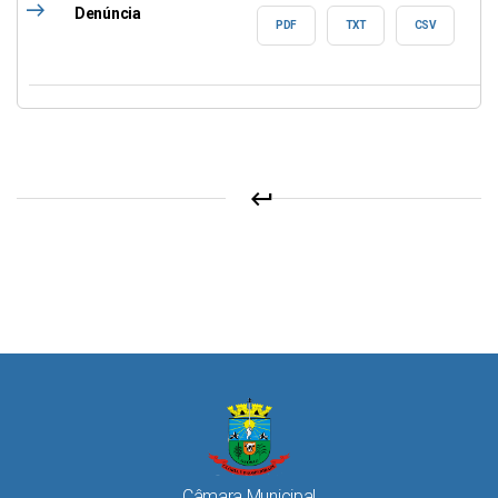
east
Denúncia
PDF
TXT
CSV
keyboard_return
Câmara Municipal