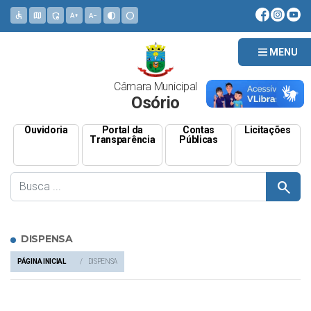
accessible
map
admin_panel_settings
text_increase
text_decrease
contrast
circle
MENU
Câmara Municipal
Osório
Ouvidoria
Portal da
Contas
Licitações
Transparência
Públicas
search
DISPENSA
PÁGINA INICIAL
DISPENSA