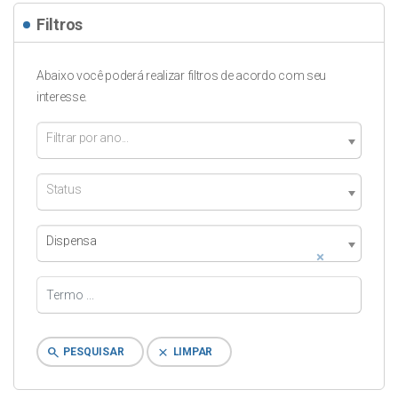
Filtros
Abaixo você poderá realizar filtros de acordo com seu
interesse.
Filtrar por ano...
Status
Dispensa
×
search
clear
PESQUISAR
LIMPAR