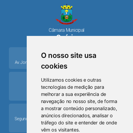
Câmara Municipal
Osório
place
O nosso site usa
Av. Jorge Dariva, 1211, Centro CEP: 95520.000 - Osório/RS
cookies
ring_volume
Utilizamos cookies e outras
tecnologias de medição para
Telefone
melhorar a sua experiência de
(51) 9 8024-0884
navegação no nosso site, de forma
a mostrar conteúdo personalizado,
Schedule
anúncios direcionados, analisar o
Segunda-feira a Sexta-feira: 08h às 12h e das 13h30min às
tráfego do site e entender de onde
17h30min
vêm os visitantes.