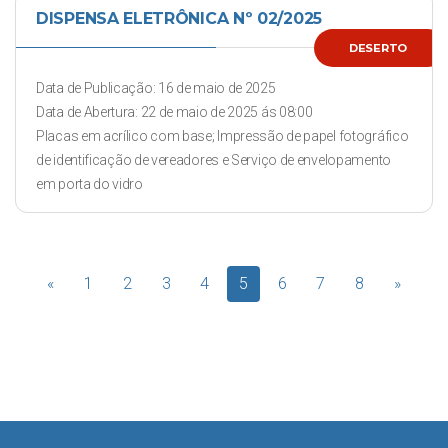
DISPENSA ELETRÔNICA Nº 02/2025
DESERTO
Data de Publicação: 16 de maio de 2025
Data de Abertura: 22 de maio de 2025 ás 08:00
Placas em acrílico com base; Impressão de papel fotográfico
de identificação de vereadores e Serviço de envelopamento
em porta do vidro
«
1
2
3
4
5
6
7
8
»