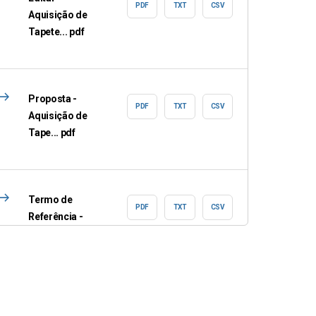
PDF
TXT
CSV
Aquisição de
Tapete... pdf
east
Proposta -
PDF
TXT
CSV
Aquisição de
Tape... pdf
east
Termo de
PDF
TXT
CSV
Referência -
Aquisi�... pdf