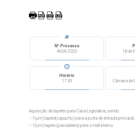
tag
Nº Processo
P
4654/2025
18 de f
schedule
Horário
17:30
Câmara de 
Aquisição de tapetes para Casa Legislativa, sendo:
– 1(um) tapete(capacho) para a porta de entrada principal;
– 1(um) tapete (passadeira) para o Hall interno.