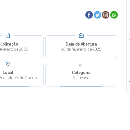
calendar_today
drafts
ublicação
Data de Abertura
evereiro de 2025
20 de fevereiro de 2025
place
sort
Local
Categoria
Vereadores de Osório
Dispensa