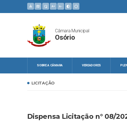
accessible
map
admin_panel_settings
text_increase
text_decrease
contrast
circle
Câmara Municipal
Osório
SOBRE A CÂMARA
VEREADORES
PLE
LICITAÇÃO
Dispensa Licitação n° 08/20