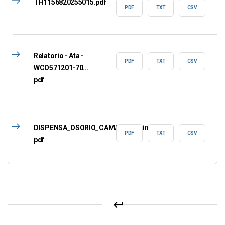
east
TH1156820255015.pdf
PDF
TXT
CSV
east
Relatorio - Ata -
PDF
TXT
CSV
WCO571201-70...
pdf
east
DISPENSA_OSORIO_CAMARA_assinad...
PDF
TXT
CSV
pdf
east
Aviso.pdf
PDF
TXT
CSV
keyboard_return