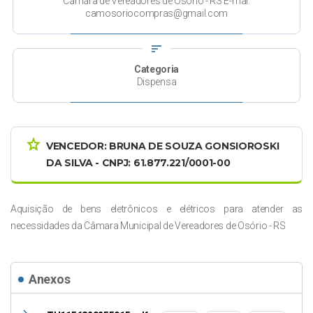
Câmara de Vereadores de Osório - RS E-mai:
camosoriocompras@gmail.com
sort
Categoria
Dispensa
star_border
VENCEDOR: BRUNA DE SOUZA GONSIOROSKI
DA SILVA - CNPJ: 61.877.221/0001-00
Aquisição de bens eletrônicos e elétricos para atender as
necessidades da Câmara Municipal de Vereadores de Osório - RS
Anexos