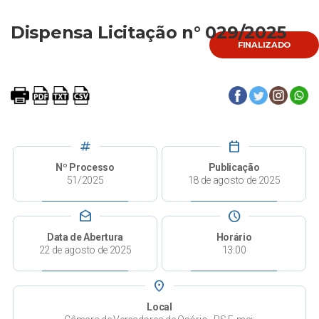
Dispensa Licitação n° 029/2025
FINALIZADO
tag
calendar_today
Nº Processo
Publicação
51/2025
18 de agosto de 2025
drafts
schedule
Data de Abertura
Horário
22 de agosto de 2025
13:00
place
Local