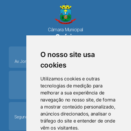
Câmara Municipal
Osório
place
O nosso site usa
Av. Jorge Dariva, 1211, Centro CEP: 95520.000 - Osório/RS
cookies
ring_volume
Utilizamos cookies e outras
tecnologias de medição para
Telefone
melhorar a sua experiência de
(51) 9 8024-0884
navegação no nosso site, de forma
a mostrar conteúdo personalizado,
Schedule
anúncios direcionados, analisar o
Segunda-feira a Sexta-feira: 08h às 12h e das 13h30min às
tráfego do site e entender de onde
17h30min
vêm os visitantes.