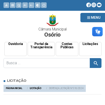
accessible
map
admin_panel_settings
text_increase
text_decrease
contrast
circle
MENU
Câmara Municipal
Osório
Ouvidoria
Portal da
Contas
Licitações
Transparência
Públicas
search
LICITAÇÃO
PÁGINA INICIAL
LICITAÇÃO
DISPENÇA LICITAÇÃO N° 016/2024