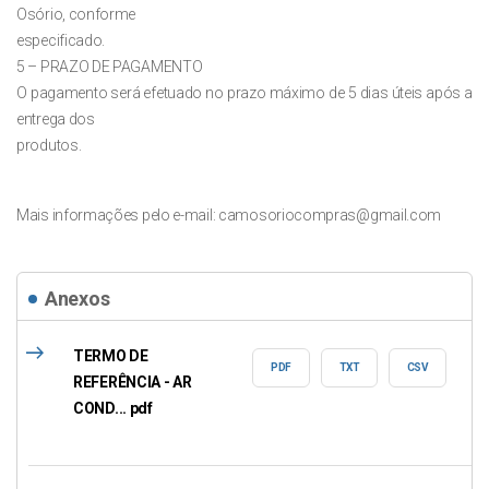
Osório, conforme
especificado.
5 – PRAZO DE PAGAMENTO
O pagamento será efetuado no prazo máximo de 5 dias úteis após a
entrega dos
produtos.
Mais informações pelo e-mail:
camosoriocompras@gmail.com
Anexos
east
TERMO DE
PDF
TXT
CSV
REFERÊNCIA - AR
COND... pdf