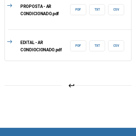
east
PROPOSTA - AR
PDF
TXT
CSV
CONDICIONADO.pdf
east
EDITAL - AR
PDF
TXT
CSV
CONDIOCIONADO.pdf
keyboard_return