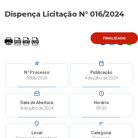
Dispença Licitação N° 016/2024
FINALIZADO
tag
calendar_today
Nº Processo
Publicação
9006/2024
4 de julho de 2024
drafts
schedule
Data de Abertura
Horário
8 de julho de 2024
09:30
place
sort
Local
Categoria