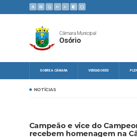
accessible
map
admin_panel_settings
text_increase
text_decrease
contrast
circle
Câmara Municipal
Osório
SOBRE A CÂMARA
VEREADORES
PLE
NOTÍCIAS
Campeão e vice do Campeo
recebem homenagem na C