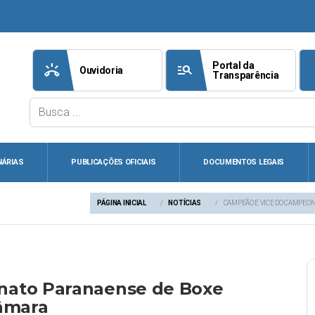
Portal da
ring_volume
manage_search
att
Ouvidoria
Transparência
NÁRIAS
PUBLICAÇÕES OFICIAIS
DOCUMENTOS LEGAIS
PÁGINA INICIAL
NOTÍCIAS
CAMPEÃO E VICE DO CAMPE
nato Paranaense de Boxe
âmara