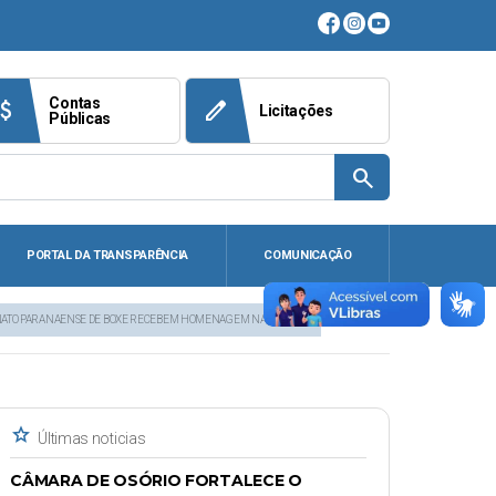
Contas
ach_money
edit
Licitações
Públicas
search
PORTAL DA TRANSPARÊNCIA
COMUNICAÇÃO
ONATO PARANAENSE DE BOXE RECEBEM HOMENAGEM NA CÂMARA
star
Últimas noticias
CÂMARA DE OSÓRIO FORTALECE O