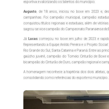
esportiva e valorizando os talentos do município.
Augusto
, de 18 anos, iniciou no boxe em 2023 e, des
campanhas. Foi campeão municipal, campeão estadual 
conquistou títulos regionais e estaduais, além de vitór
sagrou-se vice-campeão do Campeonato Paranaense de 
Já
Lucas
começou no boxe em julho de 2023 e rapid
Representando a Equipe Anildo Pereira e o Projeto Social
Rio Grande do Sul, Santa Catarina e Paraná. Entre as pr
gaúcho juvenil, campeão do Torneio Cinturão de Boxe 
bicampeão do Cinturão de Ouro, campeão regional e cam
A homenagem reconhece a trajetória dos dois atletas, 
consolidando como referências do esporte no município.