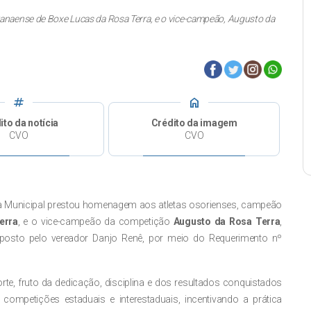
ense de Boxe Lucas da Rosa Terra, e o vice-campeão, Augusto da
tag
home
ito da notícia
Crédito da imagem
CVO
CVO
mara Municipal prestou homenagem aos atletas osorienses, campeão
erra
, e o vice-campeão da competição
Augusto da Rosa Terra
,
oposto pelo vereador Danjo Renê, por meio do Requerimento nº
, fruto da dedicação, disciplina e dos resultados conquistados
competições estaduais e interestaduais, incentivando a prática