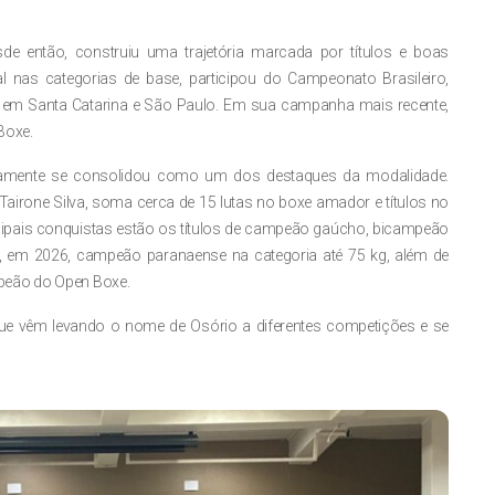
de então, construiu uma trajetória marcada por títulos e boas
nas categorias de base, participou do Campeonato Brasileiro,
ias em Santa Catarina e São Paulo. Em sua campanha mais recente,
Boxe.
amente se consolidou como um dos destaques da modalidade.
 Tairone Silva, soma cerca de 15 lutas no boxe amador e títulos no
incipais conquistas estão os títulos de campeão gaúcho, bicampeão
e, em 2026, campeão paranaense na categoria até 75 kg, além de
peão do Open Boxe.
que vêm levando o nome de Osório a diferentes competições e se