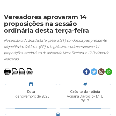
Vereadores aprovaram 14
proposições na sessão
ordinária desta terça-feira
Na sessão ordinária desta terça-feira (31), conduzida pelo presidente
Miguel Farias Calderon (PP), o Legislativo osoriense aprovou 14
proposições, sendo duas de autoria da Mesa Diretora, e 12 Pedidos de
Indicação.
calendar_today
tag
Data
Crédito da notícia
1 de novembro de 2023
Adriana Davoglio - MTE
7617
home