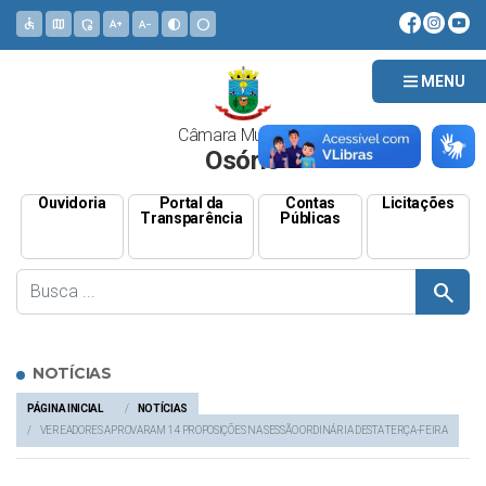
accessible
map
admin_panel_settings
text_increase
text_decrease
contrast
circle
MENU
Câmara Municipal
Osório
Ouvidoria
Portal da
Contas
Licitações
Transparência
Públicas
search
NOTÍCIAS
PÁGINA INICIAL
NOTÍCIAS
VEREADORES APROVARAM 14 PROPOSIÇÕES NA SESSÃO ORDINÁRIA DESTA TERÇA-FEIRA