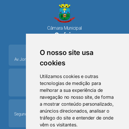
Câmara Municipal
Osório
place
O nosso site usa
Av. Jorge Dariva, 1211, Centro CEP: 95520.000 - Osório/RS
cookies
ring_volume
Utilizamos cookies e outras
tecnologias de medição para
Telefone
melhorar a sua experiência de
(51) 9 8024-0884
navegação no nosso site, de forma
a mostrar conteúdo personalizado,
Schedule
anúncios direcionados, analisar o
Segunda-feira a Sexta-feira: 08h às 12h e das 13h30min às
tráfego do site e entender de onde
17h30min
vêm os visitantes.