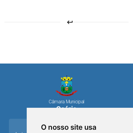
keyboard_return
Câmara Municipal
Osório
place
O nosso site usa