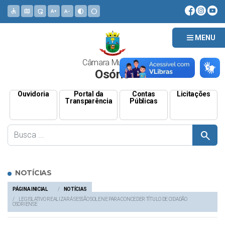
accessible
map
admin_panel_settings
text_increase
text_decrease
contrast
circle
MENU
Câmara Municipal
Osório
Ouvidoria
Portal da
Contas
Licitações
Transparência
Públicas
search
NOTÍCIAS
PÁGINA INICIAL
NOTÍCIAS
LEGISLATIVO REALIZARÁ SESSÃO SOLENE PARA CONCEDER TÍTULO DE CIDADÃO
OSORIENSE