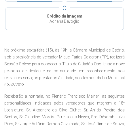
home
Crédito da imagem
Adriana Davoglio
Na próxima sexta-feira (15), às 19h, a Câmara Municipal de Osório,
sob a presidência do vereador Miguel Farias Calderon (PP), realizará
Sessão Solene para conceder o Título de Cidadão Osoriense a nove
pessoas de destaque na comunidade, em reconhecimento aos
relevantes serviços prestados à cidade, nos termos da Lei Municipal
6.852/2023.
Receberão a honraria, no Plenário Francisco Maineri, as seguintes
personalidades, indicadas pelos vereadores que integram a 18ª
Legislatura: Sr. Alexandre da Silva Glüher, Sr. Anildo Pereira dos
Santos, Sr. Claudinei Moreira Pereira das Neves, Sra. Déborah Luiza
Pires, Sr. Jorge Antônio Ramos Cavalhada, Sr. José Dirnei de Souza,