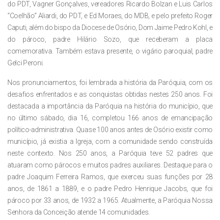
do PDT, Vagner Gonçalves, vereadores Ricardo Bolzan e Luis Carlos
“Coelhão” Aliardi, do PDT, e Ed Moraes, do MDB, e pelo prefeito Roger
Caputi, além do bispo da Diocese de Osório, Dom Jaime Pedro Kohl, e
do pároco, padre Hilário Sozo, que receberam a placa
comemorativa. Também estava presente, o vigário paroquial, padre
Gelci Peroni.
Nos pronunciamentos, foi lembrada a história da Paróquia, com os
desafios enfrentados e as conquistas obtidas nestes 250 anos. Foi
destacada a importância da Paróquia na história do município, que
no último sábado, dia 16, completou 166 anos de emancipação
político-administrativa. Quase 100 anos antes de Osório existir como
município, já existia a Igreja, com a comunidade sendo construída
neste contexto. Nos 250 anos, a Paróquia teve 52 padres que
atuaram como párocos e muitos padres auxiliares. Destaque para o
padre Joaquim Ferreira Ramos, que exerceu suas funções por 28
anos, de 1861 a 1889, e o padre Pedro Henrique Jacobs, que foi
pároco por 33 anos, de 1932 a 1965. Atualmente, a Paróquia Nossa
Senhora da Conceição atende 14 comunidades.