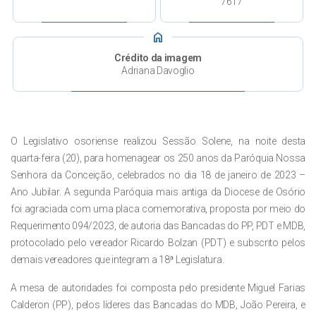
7617
home
Crédito da imagem
Adriana Davoglio
O Legislativo osoriense realizou Sessão Solene, na noite desta
quarta-feira (20), para homenagear os 250 anos da Paróquia Nossa
Senhora da Conceição, celebrados no dia 18 de janeiro de 2023 –
Ano Jubilar. A segunda Paróquia mais antiga da Diocese de Osório
foi agraciada com uma placa comemorativa, proposta por meio do
Requerimento 094/2023, de autoria das Bancadas do PP, PDT e MDB,
protocolado pelo vereador Ricardo Bolzan (PDT) e subscrito pelos
demais vereadores que integram a 18ª Legislatura.
A mesa de autoridades foi composta pelo presidente Miguel Farias
Calderon (PP), pelos líderes das Bancadas do MDB, João Pereira, e