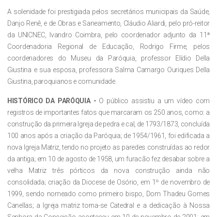
A solenidade foi prestigiada pelos secretários municipais da Saúde,
Danjo Renê, e de Obras e Saneamento, Cláudio Aliardi, pelo pró-reitor
da UNICNEC, Ivandro Coimbra, pelo coordenador adjunto da 11ª
Coordenadoria Regional de Educação, Rodrigo Firme, pelos
coordenadores do Museu da Paróquia, professor Elídio Della
Giustina e sua esposa, professora Salma Camargo Ouriques Della
Giustina, paroquianos e comunidade.
HISTÓRICO DA PARÓQUIA -
O público assistiu a um vídeo com
registros de importantes fatos que marcaram os 250 anos, como: a
construção da primeira Igreja de pedra e cal, de 1793/1873, concluída
100 anos após a criação da Paróquia; de 1954/1961, foi edificada a
nova Igreja Matriz, tendo no projeto as paredes construídas ao redor
da antiga; em 10 de agosto de 1958, um furacão fez desabar sobre a
velha Matriz três pórticos da nova construção ainda não
consolidada; criação da Diocese de Osório, em 1º de novembro de
1999, sendo nomeado como primeiro bispo, Dom Thadeu Gomes
Canellas; a Igreja matriz torna-se Catedral e a dedicação à Nossa