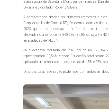
a assessora da Secretaria Municipal de Finanças, Daniela 
Oliveira, e o contador Roberto Silveira.
A apresentação detalha os números referentes à execu
Responsabilidade Fiscal (LRF). De acordo com os dados, o
2023, que corresponde ao somatório das receitas corre
efetivada no ano foi de R$ 340.226.437,05, ou seja, R$ 4
arrecadação de 14,36 %.
Já a despesa realizada em 2023 foi de R$ 320.369.
representaram 30,54% e com Educação totalizaram 29,
aplicação em ambas as áreas, que são de 15% e 25%, res
Os slides da apresentação podem ser conferidos em doc