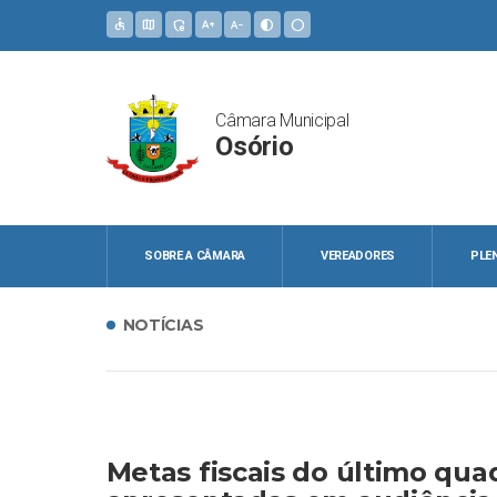
accessible
map
admin_panel_settings
text_increase
text_decrease
contrast
circle
Câmara Municipal
Osório
SOBRE A CÂMARA
VEREADORES
PLE
NOTÍCIAS
Metas fiscais do último qu