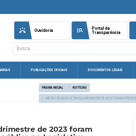
Portal da
ring_volume
manage_search
att
Ouvidoria
Transparência
NÁRIAS
PUBLICAÇÕES OFICIAIS
DOCUMENTOS LEGAIS
PÁGINA INICIAL
NOTÍCIAS
METAS FISCAIS DO ÚLTIMO QUADRIMESTRE DE 2023 FORAM APRESEN
adrimestre de 2023 foram