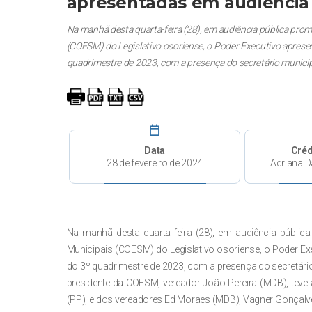
apresentadas em audiência 
Na manhã desta quarta-feira (28), em audiência pública pro
(COESM) do Legislativo osoriense, o Poder Executivo aprese
quadrimestre de 2023, com a presença do secretário municipa
calendar_today
Data
Créd
28 de fevereiro de 2024
Adriana D
Na manhã desta quarta-feira (28), em audiência públi
Municipais (COESM) do Legislativo osoriense, o Poder E
do 3º quadrimestre de 2023, com a presença do secretário
presidente da COESM, vereador João Pereira (MDB), teve a
(PP), e dos vereadores Ed Moraes (MDB), Vagner Gonçalv