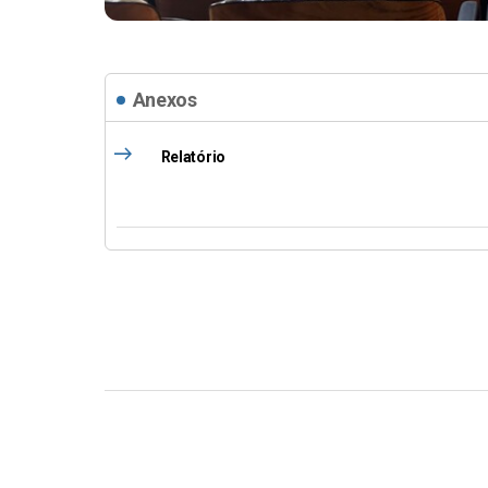
Anexos
east
Relatório