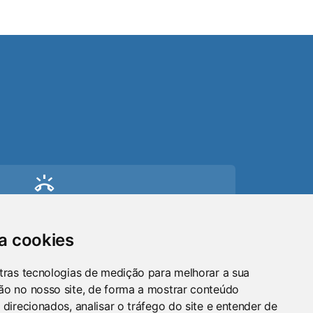
ring_volume
Telefone
(51) 9 8024-0884
sa cookies
mail
tras tecnologias de medição para melhorar a sua
ão no nosso site, de forma a mostrar conteúdo
Email
 direcionados, analisar o tráfego do site e entender de