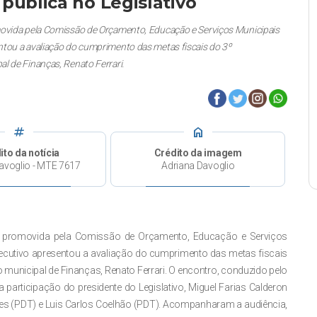
pública no Legislativo
movida pela Comissão de Orçamento, Educação e Serviços Municipais
ntou a avaliação do cumprimento das metas fiscais do 3º
l de Finanças, Renato Ferrari.
tag
home
ito da notícia
Crédito da imagem
avoglio - MTE 7617
Adriana Davoglio
ca promovida pela Comissão de Orçamento, Educação e Serviços
xecutivo apresentou a avaliação do cumprimento das metas fiscais
 municipal de Finanças, Renato Ferrari. O encontro, conduzido pelo
 participação do presidente do Legislativo, Miguel Farias Calderon
es (PDT) e Luis Carlos Coelhão (PDT). Acompanharam a audiência,