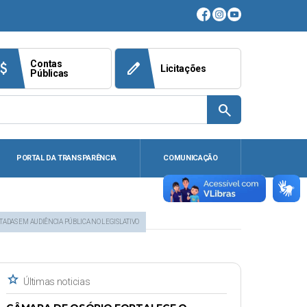
Contas
ach_money
edit
Licitações
Públicas
search
PORTAL DA TRANSPARÊNCIA
COMUNICAÇÃO
TADAS EM AUDIÊNCIA PÚBLICA NO LEGISLATIVO
star
Últimas noticias