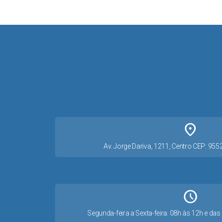
place
Av. Jorge Dariva, 1211, Centro CEP: 95
Schedule
Segunda-feira a Sexta-feira: 08h às 12h e d