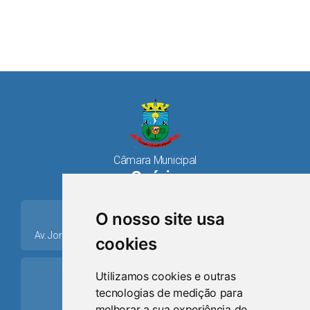
Câmara Municipal
Osório
place
O nosso site usa
Av. Jorge Dariva, 1211, Centro CEP: 95520.000 - Osório/RS
cookies
ring_volume
Utilizamos cookies e outras
tecnologias de medição para
Telefone
melhorar a sua experiência de
(51) 9 8024-0884