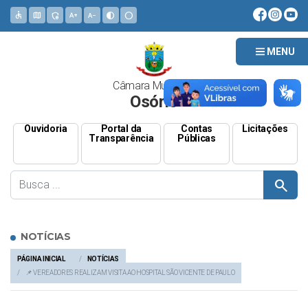
accessible
map
admin_panel_settings
text_increase
text_decrease
contrast
circle
MENU
Câmara Municipal
Osório
Ouvidoria
Portal da
Contas
Licitações
Transparência
Públicas
search
NOTÍCIAS
PÁGINA INICIAL
NOTÍCIAS
📌 VEREADORES REALIZAM VISITA AO HOSPITAL SÃO VICENTE DE PAULO