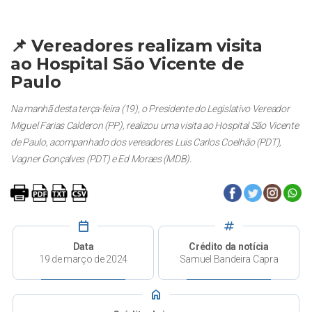
📌 Vereadores realizam visita
ao Hospital São Vicente de
Paulo
Na manhã desta terça-feira (19), o Presidente do Legislativo Vereador
Miguel Farias Calderon (PP), realizou uma visita ao Hospital São Vicente
de Paulo, acompanhado dos vereadores Luis Carlos Coelhão (PDT),
Vagner Gonçalves (PDT) e Ed Moraes (MDB).
calendar_today
tag
Data
Crédito da notícia
19 de março de 2024
Samuel Bandeira Capra
home