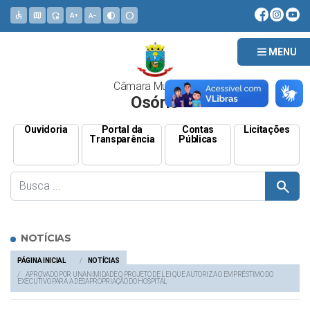
accessible
map
admin_panel_settings
text_increase
text_decrease
contrast
circle
MENU
Câmara Municipal
Osório
Ouvidoria
Portal da
Contas
Licitações
Transparência
Públicas
search
NOTÍCIAS
PÁGINA INICIAL
NOTÍCIAS
APROVADO POR UNANIMIDADE O PROJETO DE LEI QUE AUTORIZA O EMPRÉSTIMO DO
EXECUTIVO PARA A DESAPROPRIAÇÃO DO HOSPITAL