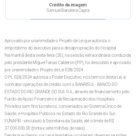
Crédito da imagem
Samuel Bandeira Capra
Aprovado por unanimidade o Projeto de Lei que autoriza o
empréstimo do executivo para a desapropriação do Hospital
Na manhã desta sexta-feira (26), na sessão extraordinária conduzida
pelo presidente Miguel Farias Calderon (PP), foi descutido e aprovado
por unanimidade o Projeto de Lei 028/2024.
O PL 028/2024 autoriza o Poder Executivo, nos termos desta Lei, a
contratar operações de crédito com o BANRISUL - BANCO DO
ESTADO DO RIO GRANDE DO SUL S.A., através de financiamento pelo
Fundo de Apoio Financeiro e de Recuperação dos Hospitais
Privados sem fins lucrativos, conveniados ao Sistema Único de
Saúde, e Hospitais Públicos no Estado do Rio Grande do Sul -
FUNAFIR - vinculado à Secretaria da Saúde, até o limite de R$
37.000.000,00 (trinta e sete milhões de reais).
Desde que chegou na casa legislativa ocorreram diversas reuniões