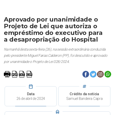
Aprovado por unanimidade o
Projeto de Lei que autoriza o
empréstimo do executivo para
a desapropriação do Hospital
Na manhã desta sexta-feira (26), na sessão extraordinária conduzida
pelo presidente Miguel Farias Calderon (PP), foi descutido e aprovado
por unanimidade o Projeto de Lei 028/2024.
calendar_today
tag
Data
Crédito da notícia
26 de abril de 2024
Samuel Bandeira Capra
home