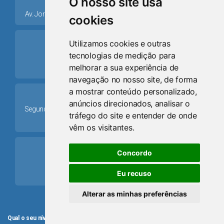
O nosso site usa
Av. Jorge Dariva, 1211, Centro CEP: 95520.000 - Osório/RS
cookies
ring_volume
Utilizamos cookies e outras
tecnologias de medição para
Telefone
melhorar a sua experiência de
(51) 9 8024-0884
navegação no nosso site, de forma
a mostrar conteúdo personalizado,
Schedule
anúncios direcionados, analisar o
Segunda-feira a Sexta-feira: 08h às 12h e das 13h30min às
tráfego do site e entender de onde
17h30min
vêm os visitantes.
mail
Concordo
Email
Eu recuso
camaraosorio@gmail.com
Alterar as minhas preferências
Qual o seu nível de satisfação com o atendimento da Câmara