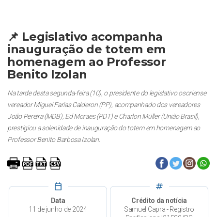
📌 Legislativo acompanha
inauguração de totem em
homenagem ao Professor
Benito Izolan
Na tarde desta segunda-feira (10), o presidente do legislativo osoriense
vereador Miguel Farias Calderon (PP), acompanhado dos vereadores
João Pereira (MDB), Ed Moraes (PDT) e Charlon Müller (União Brasil),
prestigiou a solenidade de inauguração do totem em homenagem ao
Professor Benito Barbosa Izolan.
calendar_today
tag
Data
Crédito da notícia
11 de junho de 2024
Samuel Capra - Registro