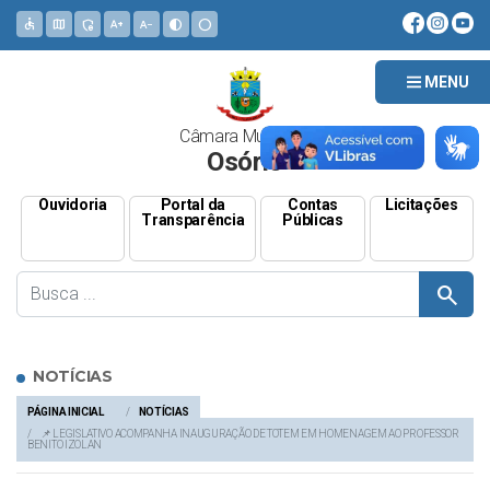
accessible
map
admin_panel_settings
text_increase
text_decrease
contrast
circle
MENU
Câmara Municipal
Osório
Ouvidoria
Portal da
Contas
Licitações
Transparência
Públicas
search
NOTÍCIAS
PÁGINA INICIAL
NOTÍCIAS
📌 LEGISLATIVO ACOMPANHA INAUGURAÇÃO DE TOTEM EM HOMENAGEM AO PROFESSOR
BENITO IZOLAN