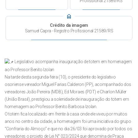
Profissional 21589/RS
home
Crédito da imagem
Samuel Capra - Registro Profissional 21589/RS
Legislativo acompanha inauguração de totem em homenagem
ao Professor Benito Izolan
Na tarde desta segunda-feira (10), o presidente do legislativo
osoriense vereador Miguel Farias Calderon (PP), acompanhado dos
vereadores João Pereira (MDB), Ed Moraes (PDT) e Charlon Müller
(União Brasil), prestigiou a solenidade de inauguração do totem em
homenagem ao Professor Benito Barbosa Izolan.
O totem fica localizado em frente à casa onde ele viveu por muitos
anos no centro da cidade, a homenagem foi uma iniciativa do grupo
“Confraria do Almoço” e que no dia 26/03 foi aprovado por todos os
vereadores o projeto de Lei N° 023/2024 que denomina de Praça