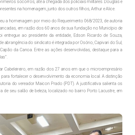
imeiros socorros, até a chegada dos policiais militares. Douglas e
resentes na homenagem, junto dos outros filhos, Arthur e Alice.
ebeu a homenagem por meio do Requerimento 068/2023, de autoria
Bancadas, em razão dos 60 anos de sua fundação no Município de
oi entregue ao presidente da entidade, Edson Ricardo de Souza,
e abrangência do sindicato é integrada por Osório, Capivari do Sul,
 e Capão da Canoa. Entre as ações desenvolvidas, destaque para a
as”.
mar Cabeleireiro, em razão dos 27 anos em que o microempresário
o para fortalecer o desenvolvimento da economia local. A distinção
oria do vereador Maicon Prado (PDT). A justificativa salienta os
de seu salão de beleza, localizado no bairro Porto Lacustre, em