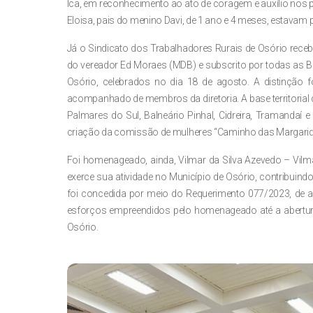
Ica, em reconhecimento ao ato de coragem e auxílio nos pr
Eloisa, pais do menino Davi, de 1 ano e 4 meses, estavam p
Já o Sindicato dos Trabalhadores Rurais de Osório rec
do vereador Ed Moraes (MDB) e subscrito por todas as 
Osório, celebrados no dia 18 de agosto. A distinção f
acompanhado de membros da diretoria. A base territorial d
Palmares do Sul, Balneário Pinhal, Cidreira, Tramandaí
criação da comissão de mulheres “Caminho das Margarid
Foi homenageado, ainda, Vilmar da Silva Azevedo – Vil
exerce sua atividade no Município de Osório, contribuind
foi concedida por meio do Requerimento 077/2023, de aut
esforços empreendidos pelo homenageado até a abertura 
Osório.