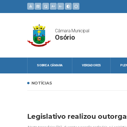
accessible
map
admin_panel_settings
text_increase
text_decrease
contrast
circle
Câmara Municipal
Osório
SOBRE A CÂMARA
VEREADORES
PLE
NOTÍCIAS
Legislativo realizou outorg