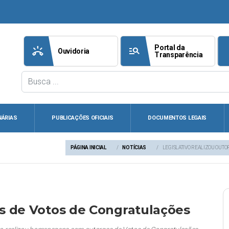
Portal da
ring_volume
manage_search
att
Ouvidoria
Transparência
NÁRIAS
PUBLICAÇÕES OFICIAIS
DOCUMENTOS LEGAIS
PÁGINA INICIAL
NOTÍCIAS
LEGISLATIVO REALIZOU OUTO
as de Votos de Congratulações