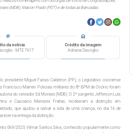
lativo realizou homenagens com outorgas de Votos de Congratulações,
raes (MDB), Maicon Prado (PDT) e de todas as Bancadas.
tag
home
ito da notícia
Crédito da imagem
avoglio - MTE 7617
Adriana Davoglio
lo presidente Miguel Farias Calderon (PP), o Legislativo osoriense
o Francisco Maineri. Policiais militares do 8º BPM de Osório foram
toria do vereador Ed Moraes (MDB). O 2º sargento Jefferson Luis
tins e Cassiano Menezes Freitas, receberam a distinção em
estado, que ajudou a salvar a vida de uma criança, no dia 16 de
recer na entrega da distinção.
to 069/2023, Vilmar Santos Silva, conhecido popularmente como