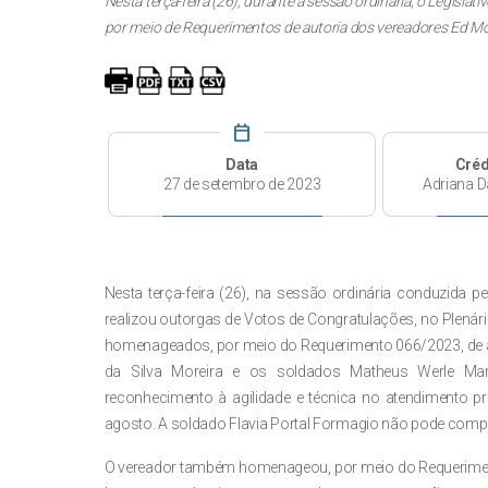
Nesta terça-feira (26), durante a sessão ordinária, o Legis
por meio de Requerimentos de autoria dos vereadores Ed Mo
calendar_today
Data
Créd
27 de setembro de 2023
Adriana D
Nesta terça-feira (26), na sessão ordinária conduzida pe
realizou outorgas de Votos de Congratulações, no Plenári
homenageados, por meio do Requerimento 066/2023, de au
da Silva Moreira e os soldados Matheus Werle Mar
reconhecimento à agilidade e técnica no atendimento pr
agosto. A soldado Flavia Portal Formagio não pode compa
O vereador também homenageou, por meio do Requerimen