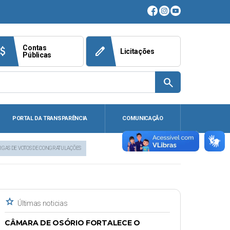
Contas
ach_money
edit
Licitações
Públicas
search
PORTAL DA TRANSPARÊNCIA
COMUNICAÇÃO
RGAS DE VOTOS DE CONGRATULAÇÕES
star
Últimas noticias
CÂMARA DE OSÓRIO FORTALECE O