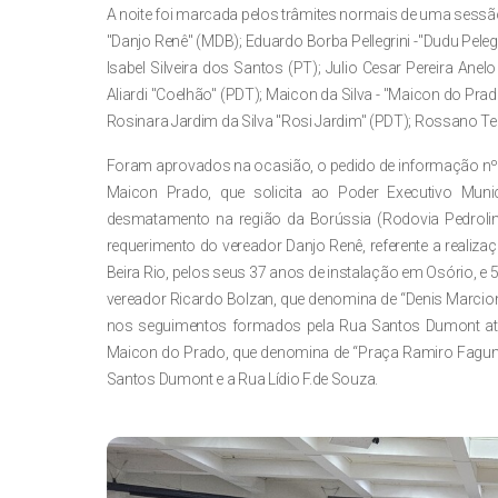
A noite foi marcada pelos trâmites normais de uma sessão
"Danjo Renê" (MDB); Eduardo Borba Pellegrini -"Dudu Peleg
Isabel Silveira dos Santos (PT); Julio Cesar Pereira Anel
Aliardi "Coelhão" (PDT); Maicon da Silva - "Maicon do Pra
Rosinara Jardim da Silva "Rosi Jardim" (PDT); Rossano Te
Foram aprovados na ocasião, o pedido de informação nº 0
Maicon Prado, que solicita ao Poder Executivo Muni
desmatamento na região da Borússia (Rodovia Pedrolin
requerimento do vereador Danjo Renê, referente a real
Beira Rio, pelos seus 37 anos de instalação em Osório, e 5
vereador Ricardo Bolzan, que denomina de “Denis Marcione
nos seguimentos formados pela Rua Santos Dumont até 
Maicon do Prado, que denomina de “Praça Ramiro Fagunde
Santos Dumont e a Rua Lídio F.de Souza.