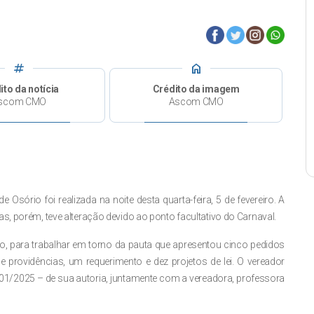
tag
home
ito da notícia
Crédito da imagem
scom CMO
Ascom CMO
sório foi realizada na noite desta quarta-feira, 5 de fevereiro. A
s, porém, teve alteração devido ao ponto facultativo do Carnaval.
o, para trabalhar em torno da pauta que apresentou cinco pedidos
 providências, um requerimento e dez projetos de lei. O vereador
01/2025 – de sua autoria, juntamente com a vereadora, professora