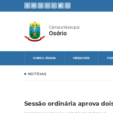
accessible
map
admin_panel_settings
text_increase
text_decrease
contrast
circle
Câmara Municipal
Osório
SOBRE A CÂMARA
VEREADORES
PLE
NOTÍCIAS
Sessão ordinária aprova dois