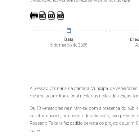
Vereadores reuniram-se na quarta-feira devido Carnaval
calendar_today
Data
Créd
6 de março de 2025
A
A Sessão Ordinária da Câmara Municipal de Vereadores de O
mesma ocorre tradicionalmente nas noites das terças-feira
Os 13 vereadores reuniram-se, com a presença do públic
de informações, um pedido de indicação, oito pedidos de
Rossano Teixeira fez pedido de vista do projeto de Lei
nº 0
Isabel.