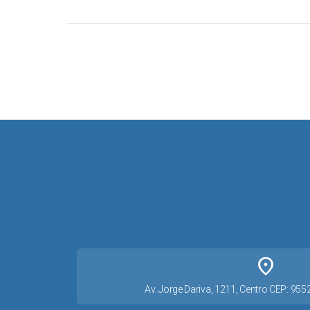
place
Av. Jorge Dariva, 1211, Centro CEP: 95