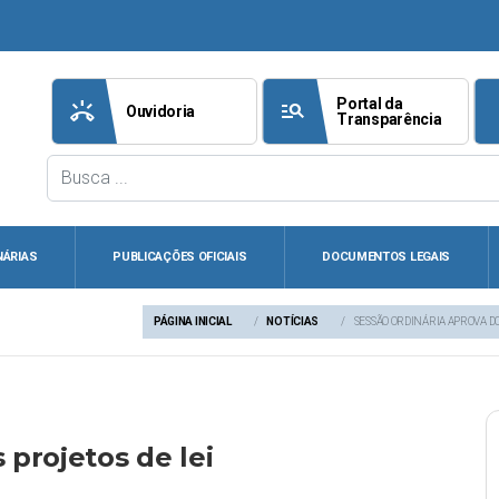
Portal da
ring_volume
manage_search
att
Ouvidoria
Transparência
NÁRIAS
PUBLICAÇÕES OFICIAIS
DOCUMENTOS LEGAIS
PÁGINA INICIAL
NOTÍCIAS
SESSÃO ORDINÁRIA APROVA DO
 projetos de lei