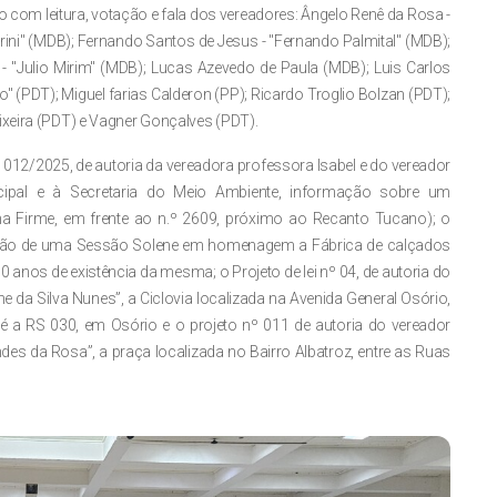
 com leitura, votação e fala dos vereadores:
Ângelo Renê da Rosa -
rini" (MDB); Fernando Santos de Jesus - "Fernando Palmital" (MDB);
o - "Julio Mirim" (MDB); Lucas Azevedo de Paula (MDB); Luis Carlos
do" (PDT);
Miguel farias Calderon (PP); Ricardo Troglio Bolzan (PDT);
ixeira (PDT) e Vagner Gonçalves (PDT).
12/2025, de autoria da vereadora professora Isabel e do vereador
cipal e à Secretaria do Meio Ambiente, informação sobre um
a Firme, em frente ao n.º 2609, próximo ao Recanto Tucano); o
ização de uma Sessão Solene em homenagem a Fábrica de calçados
0 anos de existência da mesma; o Projeto de lei nº 04, de autoria do
 da Silva Nunes”, a Ciclovia localizada na Avenida General Osório,
a RS 030, em Osório e o projeto nº 011 de autoria do vereador
s da Rosa”, a praça localizada no Bairro Albatroz, entre as Ruas