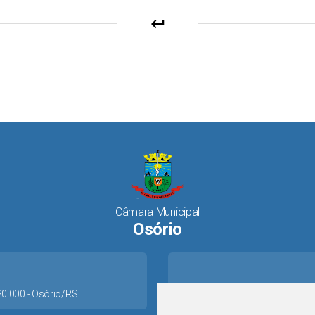
keyboard_return
Câmara Municipal
Osório
520.000 - Osório/RS