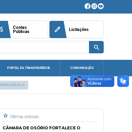
Contas
ach_money
edit
Licitações
Públicas
search
PORTAL DA TRANSPARÊNCIA
COMUNICAÇÃO
IS PROJETOS DE LEI
star
Últimas noticias
CÂMARA DE OSÓRIO FORTALECE O