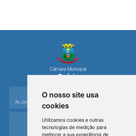
Câmara Municipal
Osório
place
O nosso site usa
Av. Jorge Dariva, 1211, Centro CEP: 95520.000 - Osório/RS
cookies
ring_volume
Utilizamos cookies e outras
tecnologias de medição para
Telefone
melhorar a sua experiência de
(51) 9 8024-0884