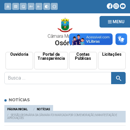
accessible
map
admin_panel_settings
text_increase
text_decrease
contrast
circle
MENU
Câmara Municipal
Osório
Ouvidoria
Portal da
Contas
Licitações
Transparência
Públicas
search
NOTÍCIAS
PÁGINA INICIAL
NOTÍCIAS
SESSÃO ORDINÁRIA DA CÂMARA FOI MARCADA POR COMEMORAÇÃO, MANIFESTAÇÃO E
APROVAÇÕES