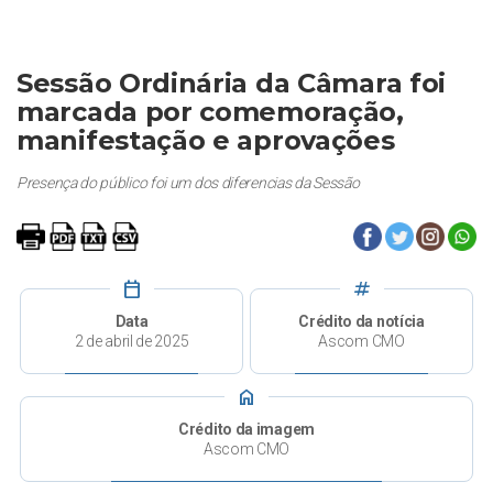
Sessão Ordinária da Câmara foi
marcada por comemoração,
manifestação e aprovações
Presença do público foi um dos diferencias da Sessão
calendar_today
tag
Data
Crédito da notícia
2 de abril de 2025
Ascom CMO
home
Crédito da imagem
Ascom CMO