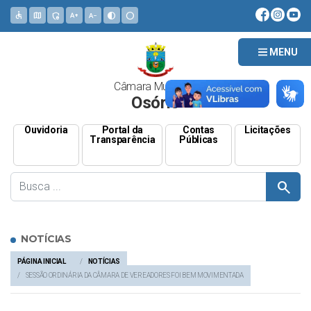
accessible
map
admin_panel_settings
text_increase
text_decrease
contrast
circle
MENU
Câmara Municipal
Osório
Ouvidoria
Portal da
Contas
Licitações
Transparência
Públicas
search
NOTÍCIAS
PÁGINA INICIAL
NOTÍCIAS
SESSÃO ORDINÁRIA DA CÂMARA DE VEREADORES FOI BEM MOVIMENTADA