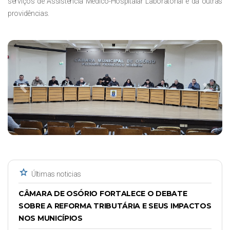
serviços de Assistência Médico-Hospitalar Laboratorial e dá outras
providências.
Previous
Next
star
Últimas noticias
CÂMARA DE OSÓRIO FORTALECE O DEBATE
SOBRE A REFORMA TRIBUTÁRIA E SEUS IMPACTOS
NOS MUNICÍPIOS