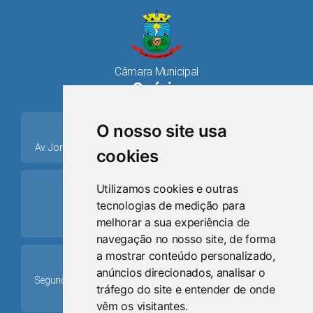
Câmara Municipal
Osório
place
O nosso site usa
Av. Jorge Dariva, 1211, Centro CEP: 95520.000 - Osório/RS
cookies
ring_volume
Utilizamos cookies e outras
tecnologias de medição para
Telefone
melhorar a sua experiência de
(51) 9 8024-0884
navegação no nosso site, de forma
a mostrar conteúdo personalizado,
Schedule
anúncios direcionados, analisar o
Segunda-feira a Sexta-feira: 08h às 12h e das 13h30min às
tráfego do site e entender de onde
17h30min
vêm os visitantes.