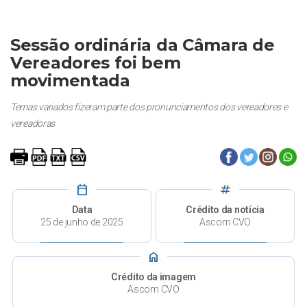
Sessão ordinária da Câmara de
Vereadores foi bem
movimentada
Temas variados fizeram parte dos pronunciamentos dos vereadores e
vereadoras
calendar_today
tag
Data
Crédito da notícia
25 de junho de 2025
Ascom CVO
home
Crédito da imagem
Ascom CVO