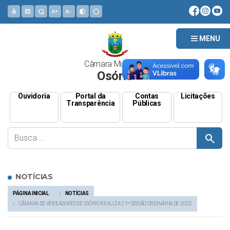
accessible
map
admin_panel_settings
text_increase
text_decrease
contrast
circle
MENU
Câmara Municipal
Osório
Ouvidoria
Portal da
Contas
Licitações
Transparência
Públicas
search
NOTÍCIAS
PÁGINA INICIAL
NOTÍCIAS
CÂMARA DE VEREADORES DE OSÓRIO REALIZA 21ª SESSÃO ORDINÁRIA DE 2025