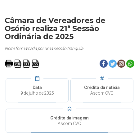
Câmara de Vereadores de
Osório realiza 21ª Sessão
Ordinária de 2025
Noite foi marcada por uma sessão tranquila
calendar_today
tag
Data
Crédito da notícia
9 de julho de 2025
Ascom CVO
home
Crédito da imagem
Ascom CVO