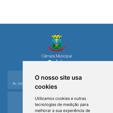
Câmara Municipal
Osório
place
O nosso site usa
Av. Jorge Dariva, 1211, Centro CEP: 95520.000 - Osório/RS
cookies
ring_volume
Utilizamos cookies e outras
tecnologias de medição para
Telefone
melhorar a sua experiência de
(51) 9 8024-0884