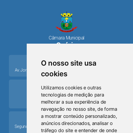
Câmara Municipal
Osório
place
O nosso site usa
Av. Jorge Dariva, 1211, Centro CEP: 95520.000 - Osório/RS
cookies
ring_volume
Utilizamos cookies e outras
tecnologias de medição para
Telefone
melhorar a sua experiência de
(51) 9 8024-0884
navegação no nosso site, de forma
a mostrar conteúdo personalizado,
Schedule
anúncios direcionados, analisar o
Segunda-feira a Sexta-feira: 08h às 12h e das 13h30min às
tráfego do site e entender de onde