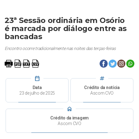
23ª Sessão ordinária em Osório
é marcada por diálogo entre as
bancadas
Encontro ocorre tradicionalmente nas noites das terças-feiras
calendar_today
tag
Data
Crédito da notícia
23 de julho de 2025
Ascom CVO
home
Crédito da imagem
Ascom CVO