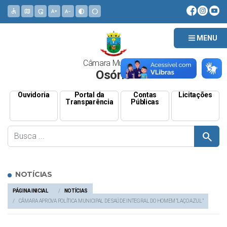
accessible
map
admin_panel_settings
text_increase
text_decrease
contrast
circle
MENU
Câmara Municipal
Osório
Ouvidoria
Portal da
Contas
Licitações
Transparência
Públicas
search
NOTÍCIAS
PÁGINA INICIAL
NOTÍCIAS
CÂMARA APROVA POLÍTICA MUNICIPAL DE SAÚDE INTEGRAL DO HOMEM “LAÇO AZUL”