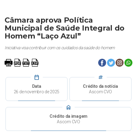
Câmara aprova Política
Municipal de Saúde Integral do
Homem “Laço Azul”
Iniciativa visa contribuir com os cuidados da saúde do homem
calendar_today
tag
Data
Crédito da notícia
26 de novembro de 2025
Ascom CVO
home
Crédito da imagem
Ascom CVO