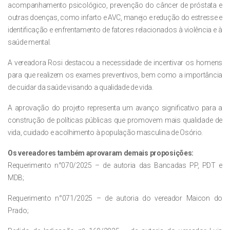
acompanhamento psicológico, prevenção do câncer de próstata e
outras doenças, como infarto e AVC, manejo e redução do estresse e
identificação e enfrentamento de fatores relacionados à violência e à
saúde mental.
A vereadora Rosi destacou a necessidade de incentivar os homens
para que realizem os exames preventivos, bem como a importância
de cuidar da saúde visando a qualidade de vida.
A aprovação do projeto representa um avanço significativo para a
construção de políticas públicas que promovem mais qualidade de
vida, cuidado e acolhimento à população masculina de Osório.
Os vereadores também aprovaram demais proposições:
Requerimento n°070/2025 – de autoria das Bancadas PP, PDT e
MDB;
Requerimento n°071/2025 – de autoria do vereador Maicon do
Prado;