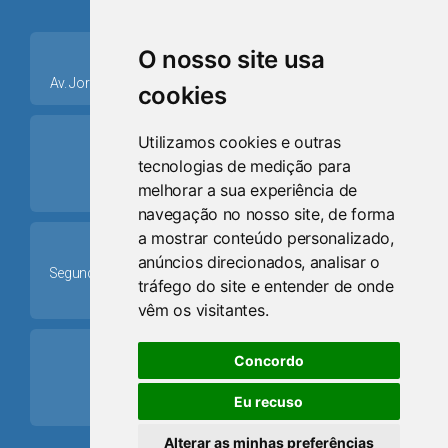
place
O nosso site usa
Av. Jorge Dariva, 1211, Centro CEP: 95520.000 - Osório/RS
cookies
ring_volume
Utilizamos cookies e outras
tecnologias de medição para
Telefone
melhorar a sua experiência de
(51) 9 8024-0884
navegação no nosso site, de forma
a mostrar conteúdo personalizado,
Schedule
anúncios direcionados, analisar o
Segunda-feira a Sexta-feira: 08h às 12h e das 13h30min às
tráfego do site e entender de onde
17h30min
vêm os visitantes.
mail
Concordo
Email
Eu recuso
camaraosorio@gmail.com
Alterar as minhas preferências