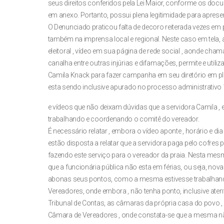
seus direitos conferidos pela Lei Maior, conforme os docum
em anexo. Portanto, possui plena legitimidade para aprese
O Denunciado praticou falta de decoro reiterada vezes em p
também na imprensa local e regional. Neste caso em tela, 
eleitoral , vídeo em sua página de rede social , aonde cha
canalha entre outras injúrias e difamações, permite e utili
Camila Knack para fazer campanha em seu diretório em plen
esta sendo inclusive apurado no processo administrativo
e vídeos que não deixam dúvidas que a servidora Camila , 
trabalhando e coordenando o comitê do vereador.
É necessário relatar , embora o vídeo aponte , horário e di
estão disposta a relatar que a servidora paga pelo cofres 
fazendo este serviço para o vereador da praia. Nesta mesm
que a funcionária pública não esta em férias, ou seja, nov
abonas seus pontos, como a mesma estivesse trabalhan
Vereadores, onde embora , não tenha ponto, inclusive at
Tribunal de Contas, as câmaras da própria casa do povo ,
Câmara de Vereadores , onde constata-se que a mesma nã