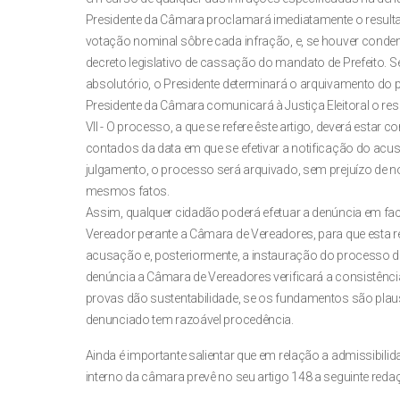
Presidente da Câmara proclamará imediatamente o resultad
votação nominal sôbre cada infração, e, se houver conde
decreto legislativo de cassação do mandato de Prefeito. S
absolutório, o Presidente determinará o arquivamento do
Presidente da Câmara comunicará à Justiça Eleitoral o res
VII - O processo, a que se refere êste artigo, deverá estar 
contados da data em que se efetivar a notificação do acu
julgamento, o processo será arquivado, sem prejuízo de 
mesmos fatos.
Assim, qualquer cidadão poderá efetuar a denúncia em fac
Vereador perante a Câmara de Vereadores, para que esta re
acusação e, posteriormente, a instauração do processo d
denúncia a Câmara de Vereadores verificará a consistênci
provas dão sustentabilidade, se os fundamentos são plausív
denunciado tem razoável procedência.
Ainda é importante salientar que em relação a admissibilid
interno da câmara prevê no seu artigo 148 a seguinte reda