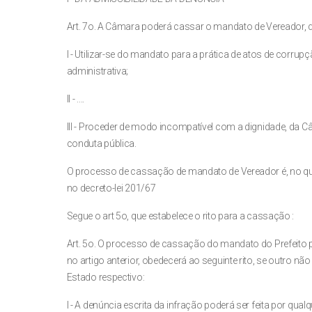
Art. 7o. A Câmara poderá cassar o mandato de Vereador, 
I - Utilizar-se do mandato para a prática de atos de corru
administrativa;
II - ....
III - Proceder de modo incompatível com a dignidade, da 
conduta pública.
O processo de cassação de mandato de Vereador é, no que 
no decreto-lei 201/67
Segue o art 5o, que estabelece o rito para a cassação :
Art. 5o. O processo de cassação do mandato do Prefeito p
no artigo anterior, obedecerá ao seguinte rito, se outro não
Estado respectivo:
I - A denúncia escrita da infração poderá ser feita por qual