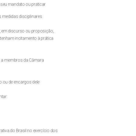
a seu mandato ou praticar
s medidas disciplinares
r, em discurso ou proposição,
tenham incitamento à prática
das a membros da Câmara
to ou de encargos dele
tar:
ativa do Brasil no exercício dos