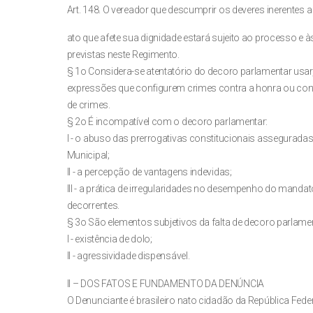
Art. 148. O vereador que descumprir os deveres inerentes 
ato que afete sua dignidade estará sujeito ao processo e à
previstas neste Regimento.
§ 1o Considera-se atentatório do decoro parlamentar usa
expressões que configurem crimes contra a honra ou con
de crimes.
§ 2o É incompatível com o decoro parlamentar:
I - o abuso das prerrogativas constitucionais assegura
Municipal;
II - a percepção de vantagens indevidas;
III - a prática de irregularidades no desempenho do manda
decorrentes.
§ 3o São elementos subjetivos da falta de decoro parlamen
I - existência de dolo;
II - agressividade dispensável.
II – DOS FATOS E FUNDAMENTO DA DENÚNCIA
O Denunciante é brasileiro nato cidadão da República Feder