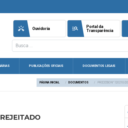
Portal da
ring_volume
manage_search
att
Ouvidoria
Transparência
NÁRIAS
PUBLICAÇÕES OFICIAIS
DOCUMENTOS LEGAIS
PÁGINA INICIAL
DOCUMENTOS
PROCESSO N° 120210/20
- REJEITADO