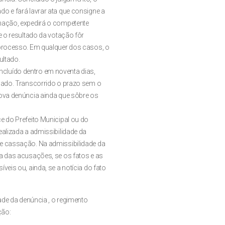
o e fará lavrar ata que consigne a
nação, expedirá o competente
e o resultado da votação fôr
 processo. Em qualquer dos casos, o
ultado.
concluído dentro em noventa dias,
sado. Transcorrido o prazo sem o
nova denúncia ainda que sôbre os
e do Prefeito Municipal ou do
alizada a admissibilidade da
e cassação. Na admissibilidade da
a das acusações, se os fatos e as
eis ou, ainda, se a notícia do fato
ade da denúncia , o regimento
ção: