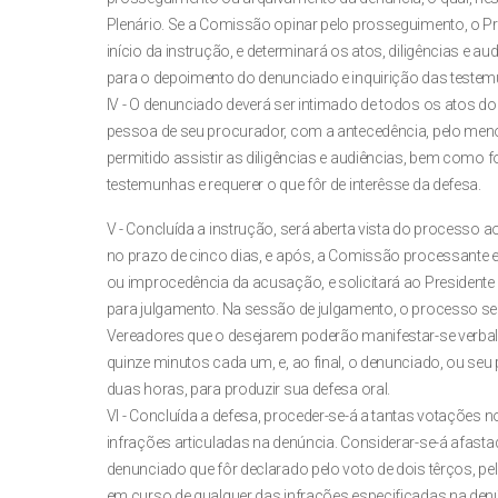
Plenário. Se a Comissão opinar pelo prosseguimento, o Pr
início da instrução, e determinará os atos, diligências e a
para o depoimento do denunciado e inquirição das teste
IV - O denunciado deverá ser intimado de todos os atos d
pessoa de seu procurador, com a antecedência, pelo menos
permitido assistir as diligências e audiências, bem como 
testemunhas e requerer o que fôr de interêsse da defesa.
V - Concluída a instrução, será aberta vista do processo a
no prazo de cinco dias, e após, a Comissão processante em
ou improcedência da acusação, e solicitará ao Presiden
para julgamento. Na sessão de julgamento, o processo será l
Vereadores que o desejarem poderão manifestar-se verba
quinze minutos cada um, e, ao final, o denunciado, ou seu
duas horas, para produzir sua defesa oral.
VI - Concluída a defesa, proceder-se-á a tantas votações 
infrações articuladas na denúncia. Considerar-se-á afastad
denunciado que fôr declarado pelo voto de dois têrços,
em curso de qualquer das infrações especificadas na denú