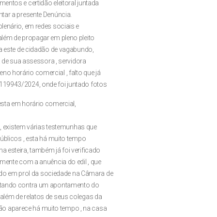
entos e certidão eleitoral juntada
ntar a presente Denúncia.
lenário, em redes sociais e
além de propagar em pleno pleito
ma este de cidadão de vagabundo,
za de sua assessora , servidora
o horário comercial , falto que já
 119943/2024, onde foi juntado fotos
esta em horário comercial,
a , existem várias testemunhas que
públicos , esta há muito tempo
a esteira, também já foi verificado
amente com a anuência do edil , que
do em prol da sociedade na Câmara de
entando contra um apontamento do
 além de relatos de seus colegas da
o aparece há muito tempo , na casa