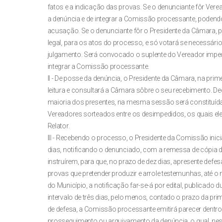
fatos e a indicação das provas. Se o denunciante fôr Verea
a denúncia e de integrar a Comissão processante, podendo,
acusação. Se o denunciante fôr o Presidente da Câmara, p
legal, para os atos do processo, e só votará se necessár
julgamento. Será convocado o suplente do Vereador imped
integrar a Comissão processante.
II - De posse da denúncia, o Presidente da Câmara, na pri
leitura e consultará a Câmara sôbre o seu recebimento. De
maioria dos presentes, na mesma sessão será constituíd
Vereadores sorteados entre os desimpedidos, os quais eleg
Relator.
III - Recebendo o processo, o Presidente da Comissão inic
dias, notificando o denunciado, com a remessa de cópia
instruírem, para que, no prazo de dez dias, apresente defesa
provas que pretender produzir e arrole testemunhas, até o 
do Município, a notificação far-se-á por edital, publicado 
intervalo de três dias, pelo menos, contado o prazo da pri
de defesa, a Comissão processante emitirá parecer dentro
prosseguimento ou arquivamento da denúncia, o qual, nes