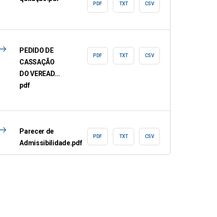
PDF
TXT
CSV
east
PEDIDO DE
PDF
TXT
CSV
CASSAÇÃO
DO VEREAD...
pdf
east
Parecer de
PDF
TXT
CSV
Admissibilidade.pdf
east
identidade.pdf
PDF
TXT
CSV