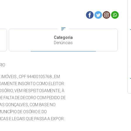
sort
Categoria
Denúncias
RIO
IMÓVEIS , CPF 94400105768 , EM
VIDAMENTE INSCRITO COMO ELEITOR
M OSÓRIO, VEM RESPEITOSAMENTE, À
E FALTA DE DECORO COM PEDIDO DE
AS GONÇALVES, COM BASE NO
NICÍPIO DE OSÓRIO E DO
AS E LEGAIS QUE PASSA A EXPOR :