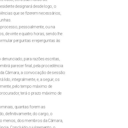
esidente designará desde logo, o
udiências que se fizerem necessários,
munhas.
o processo, pessoalmente, ou na
, de vinte e quatro horas, sendo lhe
formular perguntas e reperguntas às
o denunciado, para razões escritas,
itirá parecer final, pela procedência
te da Câmara, a convocação de sessão
ido, integralmente, e, a seguir, os
lmente, pelo tempo máximo de
 procurador, terá o prazo máximo de
nominais, quantas forem as
o, definitivamente, do cargo, o
 pelo menos, dos membros da Câmara,
ncia. Concluído o julgamento, o