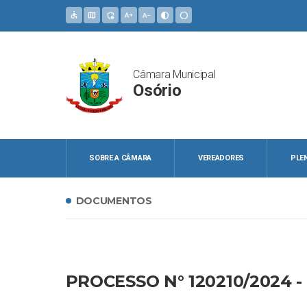
accessible
map
admin_panel_settings
text_increase
text_decrease
contrast
circle
Câmara Municipal
Osório
SOBRE A CÂMARA
VEREADORES
PLE
DOCUMENTOS
PROCESSO N° 120210/2024 