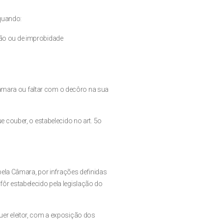
quando:
pção ou de improbidade
Câmara ou faltar com o decôro na sua
couber, o estabelecido no art. 5o
ela Câmara, por infrações definidas
 fôr estabelecido pela legislação do
quer eleitor, com a exposição dos