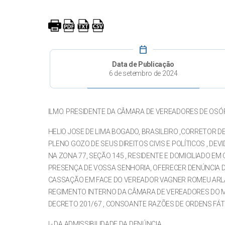
calendar_today
Data de Publicação
6 de setembro de 2024
ILMO. PRESIDENTE DA CÂMARA DE VEREADORES DE OSÓ
HELIO JOSE DE LIMA BOGADO, BRASILEIRO ,CORRETOR DE 
PLENO GOZO DE SEUS DIREITOS CIVIS E POLÍTICOS , DE
NA ZONA 77, SEÇÃO 145 , RESIDENTE E DOMICILIADO E
PRESENÇA DE VOSSA SENHORIA, OFERECER DENÚNCIA D
CASSAÇÃO EM FACE DO VEREADOR VAGNER ROMEU ARL
REGIMENTO INTERNO DA CÂMARA DE VEREADORES DO MU
DECRETO 201/67 , CONSOANTE RAZÕES DE ORDENS FÁTIC
I - DA ADMISSIBILIDADE DA DENÚNCIA