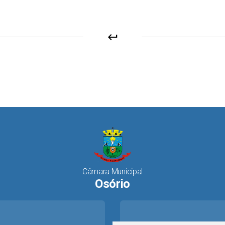
keyboard_return
Câmara Municipal
Osório