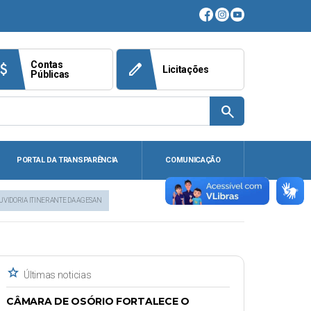
Contas
ach_money
edit
Licitações
Públicas
search
PORTAL DA TRANSPARÊNCIA
COMUNICAÇÃO
UVIDORIA ITINERANTE DA AGESAN
star
Últimas noticias
CÂMARA DE OSÓRIO FORTALECE O