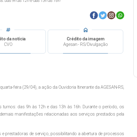
os: das 9h às 12h e das 13h às 16h
tag
home
ito da notícia
Crédito da imagem
CVO
Agesan - RS/Divulgação
uarta-feira (29/04), a ação da Ouvidoria Itinerante da AGESAN-RS,
s turnos: das 9h às 12h e das 13h às 16h. Durante o período, os
e demais manifestações relacionadas aos serviços prestados pela
e prestadoras de serviço, possibilitando a abertura de processos