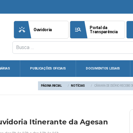
Portal da
ring_volume
manage_search
att
Ouvidoria
Transparência
NÁRIAS
PUBLICAÇÕES OFICIAIS
DOCUMENTOS LEGAIS
PÁGINA INICIAL
NOTÍCIAS
CÂMARA DE OSÓRIO RECEBE O
vidoria Itinerante da Agesan