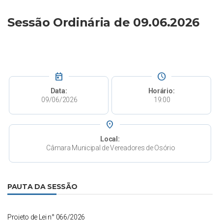
Sessão Ordinária de 09.06.2026
today
schedule
Data:
Horário:
09/06/2026
19:00
place
Local:
Câmara Municipal de Vereadores de Osório
PAUTA DA SESSÃO
Projeto de Lei n° 066/2026