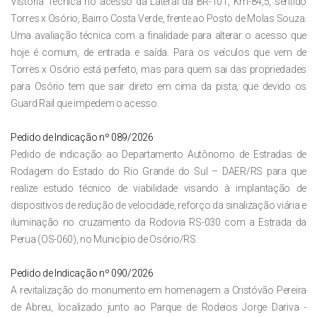
Vistoria Técnica no acesso da Lateral da BR-101, Km-84,5, sentido
Torres x Osório, Bairro Costa Verde, frente ao Posto de Molas Souza.
Uma avaliação técnica com a finalidade para alterar o acesso que
hoje é comum, de entrada e saída. Para os veículos que vem de
Torres x Osório está perfeito, mas para quem sai das propriedades
para Osório tem que sair direto em cima da pista, que devido os
Guard Rail que impedem o acesso.
Pedido de Indicação nº 089/2026
Pedido de indicação ao Departamento Autônomo de Estradas de
Rodagem do Estado do Rio Grande do Sul – DAER/RS para que
realize estudo técnico de viabilidade visando à implantação de
dispositivos de redução de velocidade, reforço da sinalização viária e
iluminação no cruzamento da Rodovia RS-030 com a Estrada da
Perua (OS-060), no Município de Osório/RS.
Pedido de Indicação nº 090/2026
A revitalização do monumento em homenagem a Cristóvão Pereira
de Abreu, localizado junto ao Parque de Rodeios Jorge Dariva -