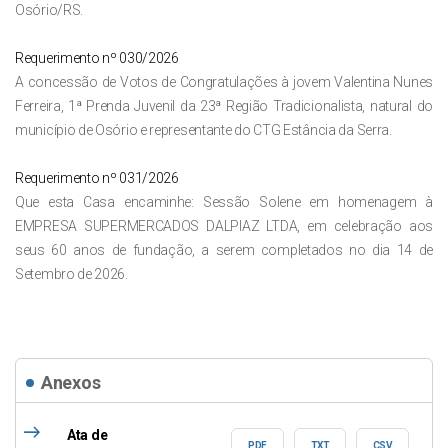
Osório/RS.
Requerimento nº 030/2026
A concessão de Votos de Congratulações à jovem Valentina Nunes
Ferreira, 1ª Prenda Juvenil da 23ª Região Tradicionalista, natural do
município de Osório e representante do CTG Estância da Serra.
Requerimento nº 031/2026
Que esta Casa encaminhe: Sessão Solene em homenagem à
EMPRESA SUPERMERCADOS DALPIAZ LTDA, em celebração aos
seus 60 anos de fundação, a serem completados no dia 14 de
Setembro de 2026.
Anexos
east
Ata de
PDF
TXT
CSV