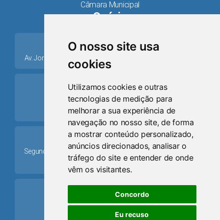
Câmara Municipal
Osório
place
O nosso site usa
Av. Jorge Dariva, 1211, Centro CEP: 95520.000 - Osório/RS
cookies
ring_volume
Utilizamos cookies e outras
tecnologias de medição para
Telefone
melhorar a sua experiência de
(51) 9 8024-0884
navegação no nosso site, de forma
a mostrar conteúdo personalizado,
Schedule
anúncios direcionados, analisar o
Segunda-feira a Sexta-feira: 08h às 12h e das 13h30min às
tráfego do site e entender de onde
17h30min
vêm os visitantes.
mail
Concordo
Email
Eu recuso
camaraosorio@gmail.com