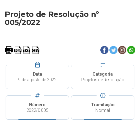
Projeto de Resolução nº
005/2022
calendar_today
sort
Data
Categoria
9 de agosto de 2022
Projetos de Resolução
tag
info
Número
Tramitação
2022/0.005
Normal