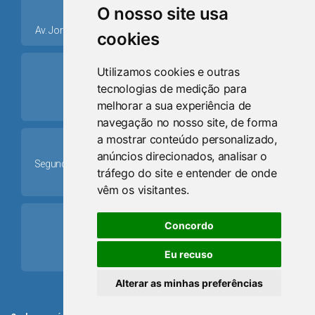
place
O nosso site usa
Av. Jorge Dariva, 1211, Centro CEP: 95520.000 - Osório/RS
cookies
ring_volume
Utilizamos cookies e outras
tecnologias de medição para
Telefone
melhorar a sua experiência de
(51) 9 8024-0884
navegação no nosso site, de forma
a mostrar conteúdo personalizado,
Schedule
anúncios direcionados, analisar o
Segunda-feira a Sexta-feira: 08h às 12h e das 13h30min às
tráfego do site e entender de onde
17h30min
vêm os visitantes.
mail
Concordo
Email
Eu recuso
camaraosorio@gmail.com
Alterar as minhas preferências