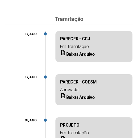
Tramitação
17, AGO
PARECER - CCJ
Em Tramitação
upload_file
Baixar Arquivo
17, AGO
PARECER - COESM
Aprovado
upload_file
Baixar Arquivo
09, AGO
PROJETO
Em Tramitação