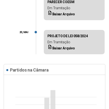
PARECER COESM
Em Tramitação
upload_file
Baixar Arquivo
20, MAI
PROJETO DE LEI 058/2024
Em Tramitação
upload_file
Baixar Arquivo
Partidos na Câmara