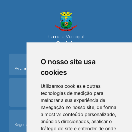
Câmara Municipal
Osório
place
O nosso site usa
Av. Jorge Dariva, 1211, Centro CEP: 95520.000 - Osório/RS
cookies
ring_volume
Utilizamos cookies e outras
tecnologias de medição para
Telefone
melhorar a sua experiência de
(51) 9 8024-0884
navegação no nosso site, de forma
a mostrar conteúdo personalizado,
Schedule
anúncios direcionados, analisar o
Segunda-feira a Sexta-feira: 08h às 12h e das 13h30min às
tráfego do site e entender de onde
17h30min