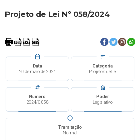
Projeto de Lei Nº 058/2024
calendar_today
sort
Data
Categoria
20 de maio de 2024
Projetos de Lei
tag
home
Número
Poder
2024/0.058
Legislativo
info
Tramitação
Normal