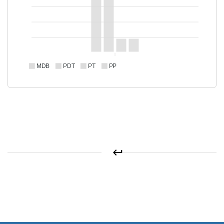
MDB
PDT
PT
PP
keyboard_return