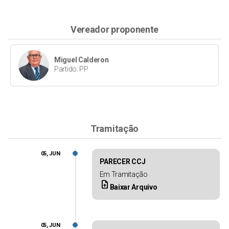
Vereador proponente
Miguel Calderon
Partido: PP
Tramitação
05, JUN
PARECER CCJ
Em Tramitação
upload_file
Baixar Arquivo
05, JUN