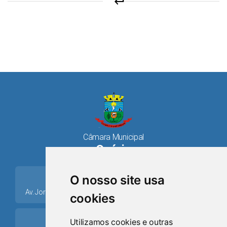
keyboard_return
Câmara Municipal
Osório
place
O nosso site usa
Av. Jorge Dariva, 1211, Centro CEP: 95520.000 - Osório/RS
cookies
ring_volume
Utilizamos cookies e outras