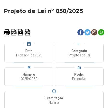
Projeto de Lei nº 050/2025
calendar_today
sort
Data
Categoria
17 de abril de 2025
Projetos de Lei
tag
home
Número
Poder
2025/0.050
Executivo
info
Tramitação
Normal