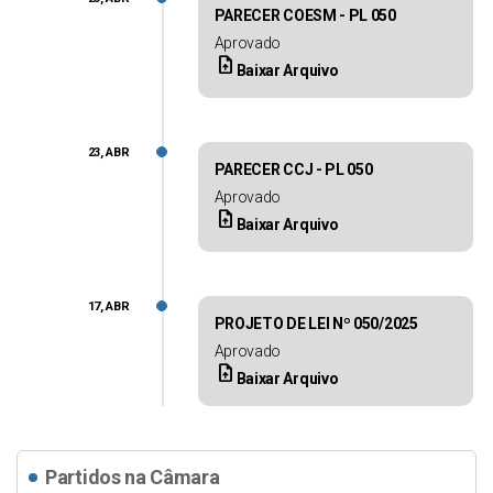
PARECER COESM - PL 050
Aprovado
upload_file
Baixar Arquivo
23, ABR
PARECER CCJ - PL 050
Aprovado
upload_file
Baixar Arquivo
17, ABR
PROJETO DE LEI Nº 050/2025
Aprovado
upload_file
Baixar Arquivo
Partidos na Câmara