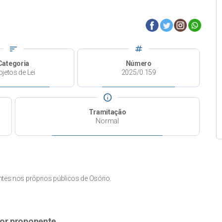
sort
tag
Categoria
Número
ojetos de Lei
2025/0.159
info
Tramitação
Normal
ntes nos próprios públicos de Osório.
or proponente