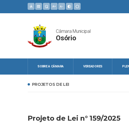
accessible
map
admin_panel_settings
text_increase
text_decrease
contrast
circle
Câmara Municipal
Osório
SOBRE A CÂMARA
VEREADORES
PLE
PROJETOS DE LEI
Projeto de Lei n° 159/2025