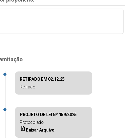
amitação
RETIRADO EM 02.12.25
Retirado
PROJETO DE LEI Nº 159/2025
Protocolado
upload_file
Baixar Arquivo