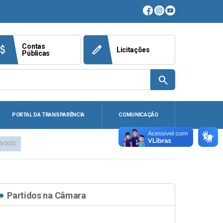
Contas
ach_money
edit
Licitações
Públicas
search
PORTAL DA TRANSPARÊNCIA
COMUNICAÇÃO
59/2025
Partidos na Câmara