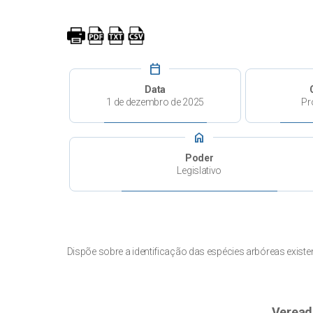
calendar_today
Data
1 de dezembro de 2025
Pr
home
Poder
Legislativo
Dispõe sobre a identificação das espécies arbóreas existe
Veread