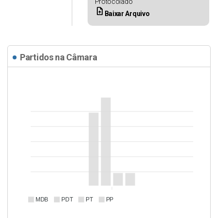
Protocolado
upload_file
Baixar Arquivo
Partidos na Câmara
MDB
PDT
PT
PP