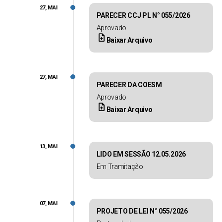
27, MAI
PARECER CCJ PL N° 055/2026
Aprovado
upload_file
Baixar Arquivo
27, MAI
PARECER DA COESM
Aprovado
upload_file
Baixar Arquivo
13, MAI
LIDO EM SESSÃO 12.05.2026
Em Tramitação
07, MAI
PROJETO DE LEI N° 055/2026