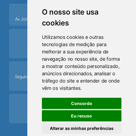
place
O nosso site usa
Av. Jorge Dariva, 1211, Centro CEP: 95520.000 - Osório/RS
cookies
ring_volume
Utilizamos cookies e outras
tecnologias de medição para
Telefone
melhorar a sua experiência de
(51) 9 8024-0884
navegação no nosso site, de forma
a mostrar conteúdo personalizado,
Schedule
anúncios direcionados, analisar o
Segunda-feira a Sexta-feira: 08h às 12h e das 13h30min às
tráfego do site e entender de onde
17h30min
vêm os visitantes.
mail
Concordo
Email
Eu recuso
camaraosorio@gmail.com
Alterar as minhas preferências