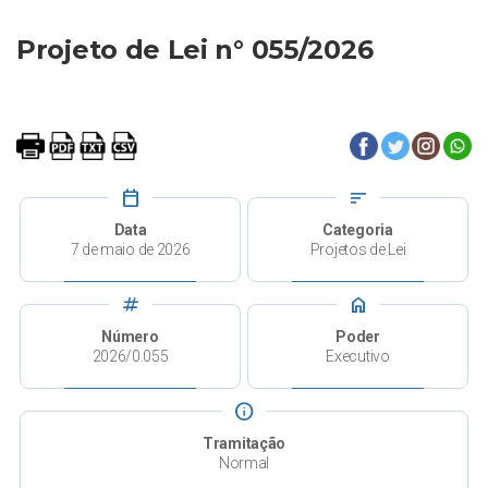
Projeto de Lei n° 055/2026
calendar_today
sort
Data
Categoria
7 de maio de 2026
Projetos de Lei
tag
home
Número
Poder
2026/0.055
Executivo
info
Tramitação
Normal