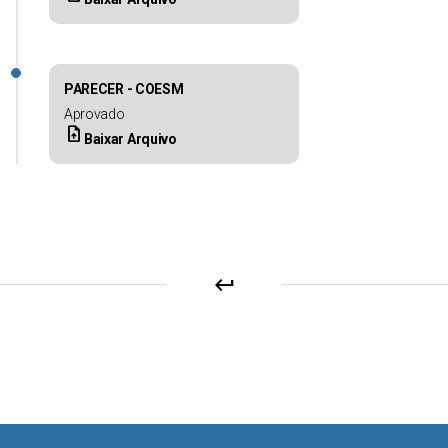
PARECER - COESM
Aprovado
upload_file
Baixar Arquivo
keyboard_return