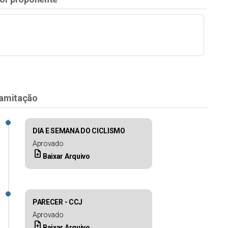
amitação
DIA E SEMANA DO CICLISMO
Aprovado
upload_file
Baixar Arquivo
PARECER - CCJ
Aprovado
upload_file
Baixar Arquivo