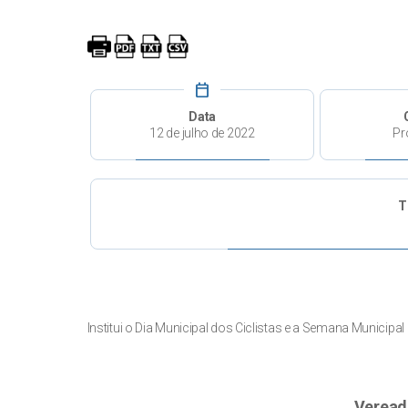
calendar_today
Data
12 de julho de 2022
Pr
T
Institui o Dia Municipal dos Ciclistas e a Semana Municipa
Veread