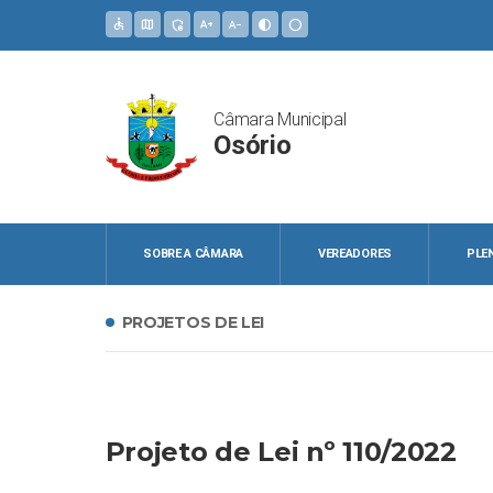
accessible
map
admin_panel_settings
text_increase
text_decrease
contrast
circle
Câmara Municipal
Osório
SOBRE A CÂMARA
VEREADORES
PLE
PROJETOS DE LEI
Projeto de Lei nº 110/2022