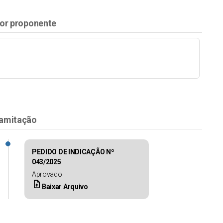
or proponente
amitação
PEDIDO DE INDICAÇÃO Nº
043/2025
Aprovado
upload_file
Baixar Arquivo