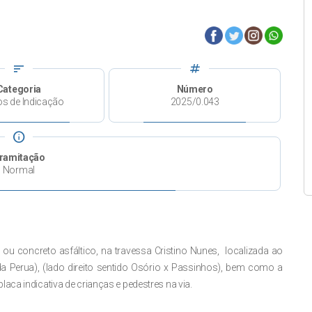
sort
tag
Categoria
Número
os de Indicação
2025/0.043
info
ramitação
Normal
ou concreto asfáltico, na travessa Cristino Nunes, localizada ao
a Perua), (lado direito sentido Osório x Passinhos), bem como a
aca indicativa de crianças e pedestres na via.