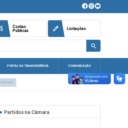
Contas
ach_money
edit
Licitações
Públicas
search
PORTAL DA TRANSPARÊNCIA
COMUNICAÇÃO
º 043/2025
Partidos na Câmara