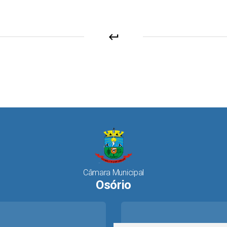
keyboard_return
Câmara Municipal
Osório