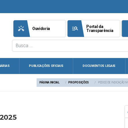
Portal da
ring_volume
manage_search
att
Ouvidoria
Transparência
NÁRIAS
PUBLICAÇÕES OFICIAIS
DOCUMENTOS LEGAIS
PÁGINA INICIAL
PROPOSIÇÕES
PEDIDO DE INDICAÇÃO N
/2025