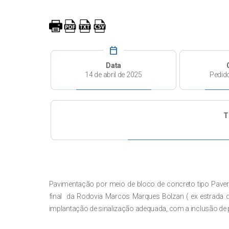
calendar_today
Data
14 de abril de 2025
Pedid
T
Pavimentação por meio de bloco de concreto tipo Paver 
final da Rodovia Marcos Marques Bolzan ( ex estrada d
implantação de sinalização adequada, com a inclusão de pl