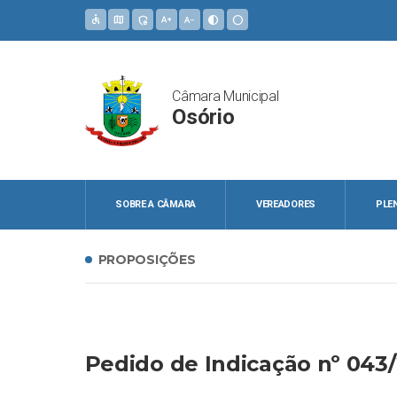
accessible
map
admin_panel_settings
text_increase
text_decrease
contrast
circle
Câmara Municipal
Osório
SOBRE A CÂMARA
VEREADORES
PLE
PROPOSIÇÕES
Pedido de Indicação nº 043