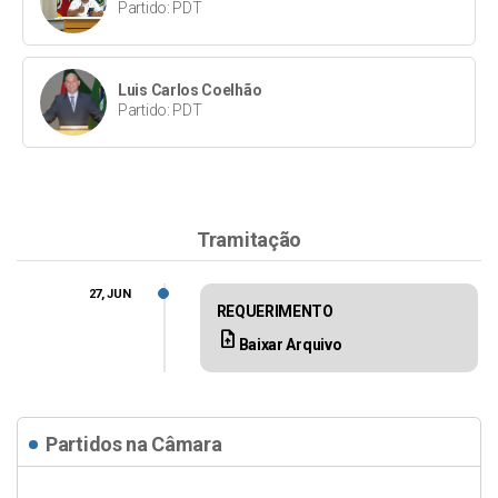
Partido: PDT
Luis Carlos Coelhão
Partido: PDT
Tramitação
27, JUN
REQUERIMENTO
upload_file
Baixar Arquivo
Partidos na Câmara