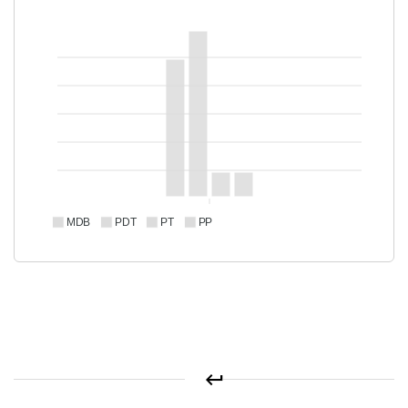
MDB
PDT
PT
PP
keyboard_return