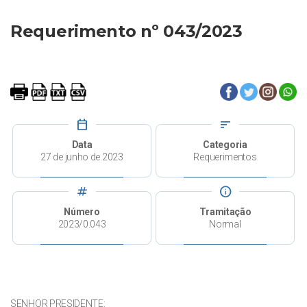
Requerimento nº 043/2023
calendar_today
sort
Data
Categoria
27 de junho de 2023
Requerimentos
tag
info
Número
Tramitação
2023/0.043
Normal
SENHOR PRESIDENTE: