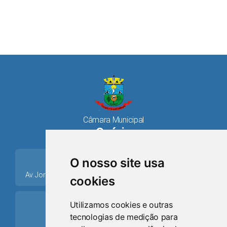
Câmara Municipal
Osório
place
O nosso site usa
Av. Jorge Dariva, 1211, Centro CEP: 95520.000 - Osório/RS
cookies
ring_volume
Utilizamos cookies e outras
tecnologias de medição para
Telefone