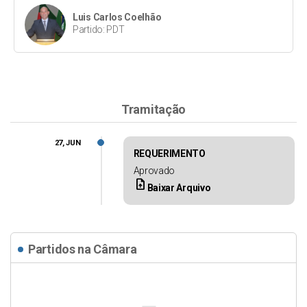
Luis Carlos Coelhão
Partido: PDT
Tramitação
27, JUN
REQUERIMENTO
Aprovado
upload_file
Baixar Arquivo
Partidos na Câmara