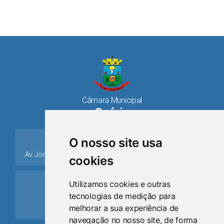
Câmara Municipal
Osório
place
O nosso site usa
Av. Jorge Dariva, 1211, Centro CEP: 95520.000 - Osório/RS
cookies
ring_volume
Utilizamos cookies e outras
tecnologias de medição para
Telefone
melhorar a sua experiência de
(51) 9 8024-0884
navegação no nosso site, de forma