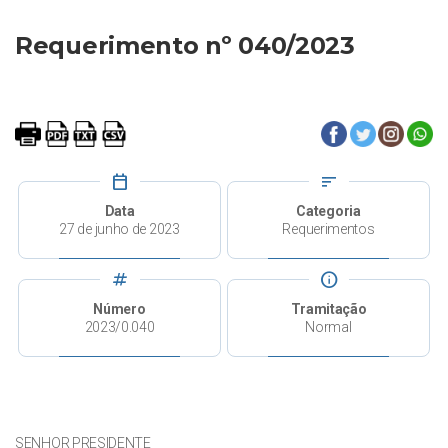
Requerimento nº 040/2023
calendar_today
sort
Data
Categoria
27 de junho de 2023
Requerimentos
tag
info
Número
Tramitação
2023/0.040
Normal
SENHOR PRESIDENTE