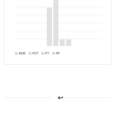
MDB
PDT
PT
PP
keyboard_return