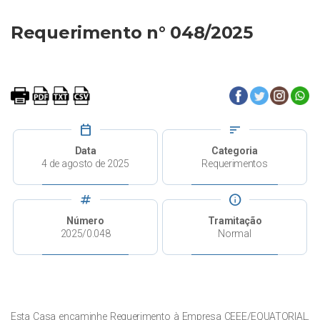
Requerimento n° 048/2025
calendar_today
sort
Data
Categoria
4 de agosto de 2025
Requerimentos
tag
info
Número
Tramitação
2025/0.048
Normal
Esta Casa encaminhe Requerimento à Empresa CEEE/EQUATORIAL,