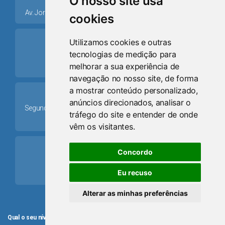
O nosso site usa
Av. Jorge Dariva, 1211, Centro CEP: 95520.000 - Osório/RS
cookies
ring_volume
Utilizamos cookies e outras
tecnologias de medição para
Telefone
melhorar a sua experiência de
(51) 9 8024-0884
navegação no nosso site, de forma
a mostrar conteúdo personalizado,
Schedule
anúncios direcionados, analisar o
Segunda-feira a Sexta-feira: 08h às 12h e das 13h30min às
tráfego do site e entender de onde
17h30min
vêm os visitantes.
mail
Concordo
Email
Eu recuso
camaraosorio@gmail.com
Alterar as minhas preferências
Qual o seu nível de satisfação com o atendimento da Câmara