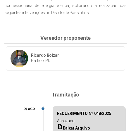
concessionária de energia elétrica, solicitando a realização das
seguintes intervenções no Distrito de Passinhos:
Vereador proponente
Ricardo Bolzan
Partido: PDT
Tramitação
04, AGO
REQUERIMENTO Nº 048/2025
Aprovado
upload_file
Baixar Arquivo