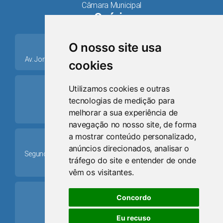
Câmara Municipal
Osório
place
O nosso site usa
Av. Jorge Dariva, 1211, Centro CEP: 95520.000 - Osório/RS
cookies
ring_volume
Utilizamos cookies e outras
tecnologias de medição para
Telefone
melhorar a sua experiência de
(51) 9 8024-0884
navegação no nosso site, de forma
a mostrar conteúdo personalizado,
Schedule
anúncios direcionados, analisar o
Segunda-feira a Sexta-feira: 08h às 12h e das 13h30min às
tráfego do site e entender de onde
17h30min
vêm os visitantes.
mail
Concordo
Email
Eu recuso
camaraosorio@gmail.com