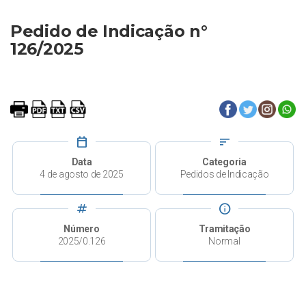
Pedido de Indicação n°
126/2025
calendar_today
sort
Data
Categoria
4 de agosto de 2025
Pedidos de Indicação
tag
info
Número
Tramitação
2025/0.126
Normal