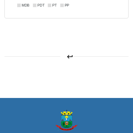
MDB
PDT
PT
PP
keyboard_return